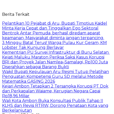
Berita Terkait
Pelantikan 10 Pejabat di Aru, Bupati Timotius Kaidel
Minta Kerja Cepat dan Tinggalkan Ego Sektoral
Bentrok Antar Pemuda, berhasil diredam aparat
keamanan, Masyarakat diminta jangan terpancing.
3 Minggu Batal Terus! Warga Pulau Kur Geram, KM
Lobster Tak Kunjung Berlayar
Kementrian PU Survei Infrastruktur di Buru Selatan
Kejati Maluku Maraton Periksa Saksi Kasus Korupsi
BRI dan Proyek Jalan Namlea–Samalagi, Rp100 Juta
Diserahkan sebagai Barang Bukti
Wakil Bupati Kepulauan Aru Resmi Tutup Pelatihan
Penguatan Kompetensi Guru SD melalui Metode
Matematika GASING 2026
Kejari Ambon Tetapkan 2 Tersangka Korupsi PT Dok
dan Perkapalan Waiame, Kerugian Negara Capai
Rp18,96 Miliar
Wali Kota Ambon Buka Konsultasi Publik Tahap II
KLHS dan Revisi RTRW, Dorong Penataan Kota yang
Berkelanjutan