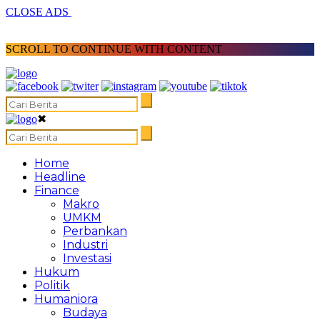
CLOSE ADS
SCROLL TO CONTINUE WITH CONTENT
✖
Home
Headline
Finance
Makro
UMKM
Perbankan
Industri
Investasi
Hukum
Politik
Humaniora
Budaya