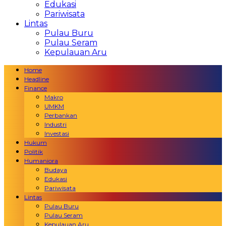
Edukasi
Pariwisata
Lintas
Pulau Buru
Pulau Seram
Kepulauan Aru
Home
Headline
Finance
Makro
UMKM
Perbankan
Industri
Investasi
Hukum
Politik
Humaniora
Budaya
Edukasi
Pariwisata
Lintas
Pulau Buru
Pulau Seram
Kepulauan Aru