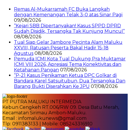
Remas Al-Mukarramah FC Buka Langkah
dengan Kemenangan Telak 3-0 atas Sinar Pagi
09/08/2026
“Kejari SBB Dipertanyakan! Kasus SPPD DPRD
Sudah Disidik, Tersangka Tak Kunjung Muncul”
08/08/2026
Tual Siap Gelar Jambore Pecinta Alam Maluku
XXVIII, Ratusan Peserta Bakal Hadir 15-18
Agustus
08/08/2026
Pemuda ICMI Kota Tual Dukung Pra Muktamar
ICMI VIII 2026, Apresiasi Tema Konektivitas dan
Ketahanan Pangan
07/08/2026
“P-21 Kasus Penikaman Ketua DPC Golkar di
Bandara Karel Satsuitubun, Dua Tersangka Dan
Barang Bukti Diserahkan Ke JPU
07/08/2026
PT PUTRA MALUKU INTERMEDIA
Kebun Cengkeh RT.006/RW 09. Desa Batu Merah,
Kecamatan Sirimau Ambon-Maluku.
Email : infomalukunews@gmail.com
Tlp: 0911383133 | Mobile: 085243316910