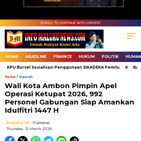
SCROLL TO CONTINUE WITH CONTENT
HOME
HEADLINE
FINANCE
HUKUM
POLITIK
HUMAN
KPU Bursel Sosialisasi Penggunaan SIKADEKA Pemilu
Bawasl
/
Home
Daerah
Wali Kota Ambon Pimpin Apel
Operasi Ketupat 2026, 992
Personel Gabungan Siap Amankan
Idulfitri 1447 H
Redaksi IM
- Publisher
Thursday, 12 March 2026