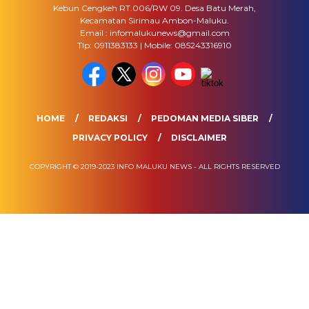
Kebun Cengkeh RT.006/RW 09. Desa Batu Merah,
Kecamatan Sirimau Ambon-Maluku.
Email : infomalukunews@gmail.com
Tlp: 0911383133 | Mobile: 085243316910
HOME
REDAKSI
PEDOMAN MEDIA SIBER
PRIVACY POLICY
DISCLAIMER
COPYRIGHT © 2019-2023 INFO MALUKU NEWS - ALL RIGHTS RESERVED