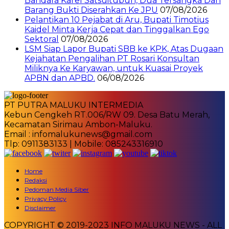
Bandara Karel Satsuitubun, Dua Tersangka Dan
Barang Bukti Diserahkan Ke JPU
07/08/2026
Pelantikan 10 Pejabat di Aru, Bupati Timotius
Kaidel Minta Kerja Cepat dan Tinggalkan Ego
Sektoral
07/08/2026
LSM Siap Lapor Bupati SBB ke KPK, Atas Dugaan
Kejahatan Pengalihan PT Rosari Konsultan
Miliknya Ke Karyawan, untuk Kuasai Proyek
APBN dan APBD.
06/08/2026
PT PUTRA MALUKU INTERMEDIA
Kebun Cengkeh RT.006/RW 09. Desa Batu Merah,
Kecamatan Sirimau Ambon-Maluku.
Email : infomalukunews@gmail.com
Tlp: 0911383133 | Mobile: 085243316910
Home
Redaksi
Pedoman Media Siber
Privacy Policy
Disclaimer
COPYRIGHT © 2019-2023 INFO MALUKU NEWS - ALL