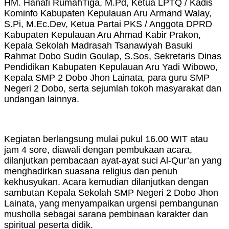
HM. Hanafi RumahTiga, M.Pd, Ketua LPTQ / Kadis
Kominfo Kabupaten Kepulauan Aru Armand Walay,
S.Pi, M.Ec.Dev, Ketua Partai PKS / Anggota DPRD
Kabupaten Kepulauan Aru Ahmad Kabir Prakon,
Kepala Sekolah Madrasah Tsanawiyah Basuki
Rahmat Dobo Sudin Goulap, S.Sos, Sekretaris Dinas
Pendidikan Kabupaten Kepulauan Aru Yadi Wibowo,
Kepala SMP 2 Dobo Jhon Lainata, para guru SMP
Negeri 2 Dobo, serta sejumlah tokoh masyarakat dan
undangan lainnya.
Kegiatan berlangsung mulai pukul 16.00 WIT atau
jam 4 sore, diawali dengan pembukaan acara,
dilanjutkan pembacaan ayat-ayat suci Al-Qur’an yang
menghadirkan suasana religius dan penuh
kekhusyukan. Acara kemudian dilanjutkan dengan
sambutan Kepala Sekolah SMP Negeri 2 Dobo Jhon
Lainata, yang menyampaikan urgensi pembangunan
musholla sebagai sarana pembinaan karakter dan
spiritual peserta didik.