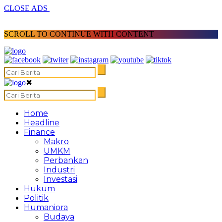
CLOSE ADS
SCROLL TO CONTINUE WITH CONTENT
✖
Home
Headline
Finance
Makro
UMKM
Perbankan
Industri
Investasi
Hukum
Politik
Humaniora
Budaya