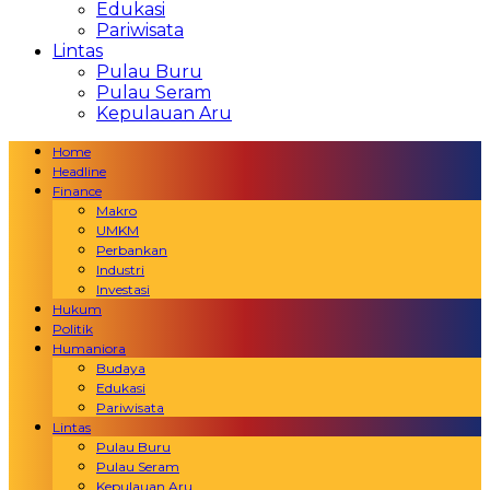
Edukasi
Pariwisata
Lintas
Pulau Buru
Pulau Seram
Kepulauan Aru
Home
Headline
Finance
Makro
UMKM
Perbankan
Industri
Investasi
Hukum
Politik
Humaniora
Budaya
Edukasi
Pariwisata
Lintas
Pulau Buru
Pulau Seram
Kepulauan Aru