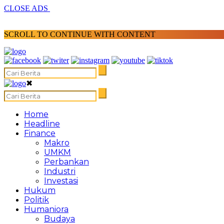
CLOSE ADS
SCROLL TO CONTINUE WITH CONTENT
✖
Home
Headline
Finance
Makro
UMKM
Perbankan
Industri
Investasi
Hukum
Politik
Humaniora
Budaya