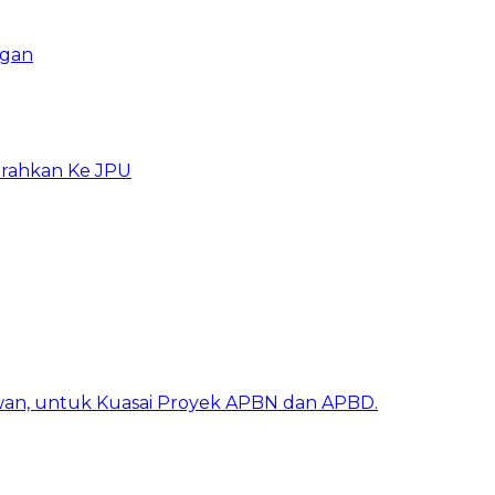
ngan
erahkan Ke JPU
awan, untuk Kuasai Proyek APBN dan APBD.