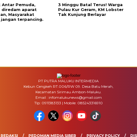
 Antar Pemuda,
3 Minggu Batal Terus! Warga
l diredam aparat
Pulau Kur Geram, KM Lobster
an, Masyarakat
Tak Kunjung Berlayar
 jangan terpancing.
PT PUTRA MALUKU INTERMEDIA
Kebun Cengkeh RT.006/RW 09. Desa Batu Merah,
Kecamatan Sirimau Ambon-Maluku.
Email : infomalukunews@gmail.com
Tlp: 0911383133 | Mobile: 085243316910
REDAKSI
PEDOMAN MEDIA SIBER
PRIVACY POLICY
DI