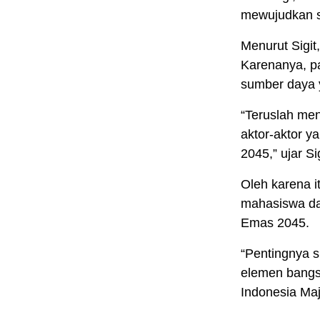
mewujudkan st
Menurut Sigit
Karenanya, p
sumber daya 
“Teruslah men
aktor-aktor 
2045,” ujar Sig
Oleh karena it
mahasiswa da
Emas 2045.
“Pentingnya s
elemen bangs
Indonesia Maj