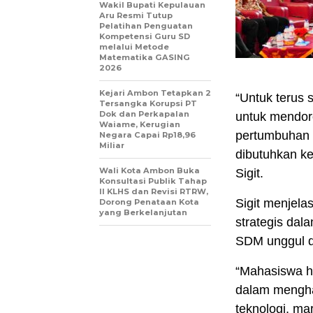
Wakil Bupati Kepulauan
Aru Resmi Tutup
Pelatihan Penguatan
Kompetensi Guru SD
melalui Metode
Matematika GASING
2026
Kejari Ambon Tetapkan 2
“Untuk terus 
Tersangka Korupsi PT
Dok dan Perkapalan
untuk mendo
Waiame, Kerugian
pertumbuhan 
Negara Capai Rp18,96
Miliar
dibutuhkan ke
Wali Kota Ambon Buka
Sigit.
Konsultasi Publik Tahap
II KLHS dan Revisi RTRW,
Sigit menjela
Dorong Penataan Kota
yang Berkelanjutan
strategis da
SDM unggul d
“Mahasiswa h
dalam mengha
teknologi, ma