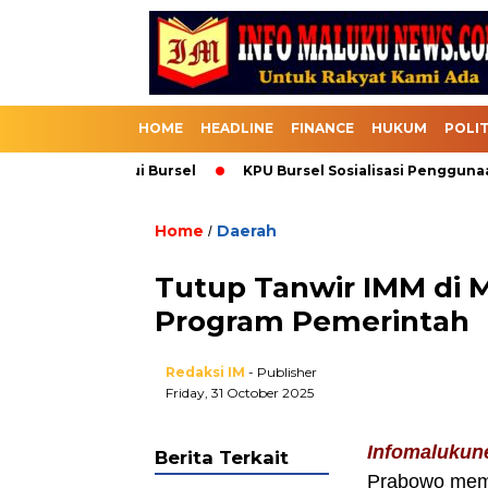
HOME
HEADLINE
FINANCE
HUKUM
POLIT
Masuk Melalui Bursel
KPU Bursel Sosialisasi Penggunaan S
Home
Daerah
/
Tutup Tanwir IMM di M
Program Pemerintah
Redaksi IM
- Publisher
Friday, 31 October 2025
Infomalukun
Berita Terkait
Prabowo memb