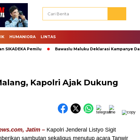
IK
HUMANIORA
LINTAS
IKADEKA Pemilu
Bawaslu Maluku Deklarasi Kampanye Damai.
alang, Kapolri Ajak Dukung
ews.com, Jatim –
Kapolri Jenderal Listyo Sigit
erikan sambutan sekaligus menutup acara Tanwir