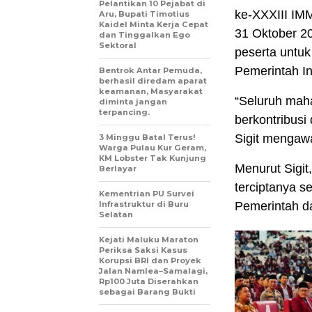
Pelantikan 10 Pejabat di
ke-XXXIII IM
Aru, Bupati Timotius
Kaidel Minta Kerja Cepat
31 Oktober 20
dan Tinggalkan Ego
Sektoral
peserta untu
Pemerintah I
Bentrok Antar Pemuda,
berhasil diredam aparat
keamanan, Masyarakat
“Seluruh mah
diminta jangan
terpancing.
berkontribusi
Sigit mengaw
3 Minggu Batal Terus!
Warga Pulau Kur Geram,
KM Lobster Tak Kunjung
Menurut Sigit
Berlayar
terciptanya 
Kementrian PU Survei
Infrastruktur di Buru
Pemerintah da
Selatan
Kejati Maluku Maraton
Periksa Saksi Kasus
Korupsi BRI dan Proyek
Jalan Namlea–Samalagi,
Rp100 Juta Diserahkan
sebagai Barang Bukti