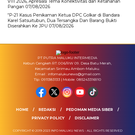
VIII 2026, Apresiasi Tema Konektivitas dan Ketahanan
Pangan
07/08/2026
“P-21 Kasus Penikaman Ketua DPC Golkar di Bandara
Karel Satsuitubun, Dua Tersangka Dan Barang Bukti
Diserahkan Ke JPU
07/08/2026
PT PUTRA MALUKU INTERMEDIA
Kebun Cengkeh RT.006/RW 09. Desa Batu Merah,
Kecamatan Sirimau Ambon-Maluku.
Email : infomalukunews@gmail.com
Tlp: 0911383133 | Mobile: 085243316910
HOME
REDAKSI
PEDOMAN MEDIA SIBER
PRIVACY POLICY
DISCLAIMER
COPYRIGHT © 2019-2023 INFO MALUKU NEWS - ALL RIGHTS RESERVED