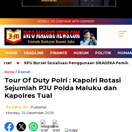
SCROLL TO CONTINUE WITH CONTENT
HOME
HEADLINE
FINANCE
HUKUM
POLITIK
HUMAN
sel
KPU Bursel Sosialisasi Penggunaan SIKADEKA Pemilu
/
Home
Daerah
Tour Of Duty Polri : Kapolri Rotasi
Sejumlah PJU Polda Maluku dan
Kapolres Tual
Redaksi IM
- Publisher
Monday, 22 December 2025