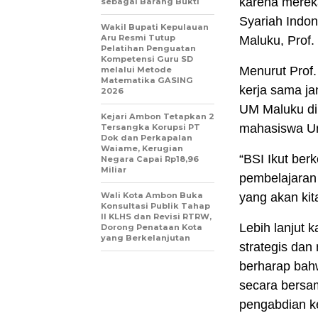
karena merek
sebagai Barang Bukti
Syariah Indon
Wakil Bupati Kepulauan
Aru Resmi Tutup
Maluku, Prof.
Pelatihan Penguatan
Kompetensi Guru SD
Menurut Prof.
melalui Metode
Matematika GASING
kerja sama j
2026
UM Maluku di
Kejari Ambon Tetapkan 2
mahasiswa Un
Tersangka Korupsi PT
Dok dan Perkapalan
Waiame, Kerugian
“BSI Ikut ber
Negara Capai Rp18,96
Miliar
pembelajaran
Wali Kota Ambon Buka
yang akan kita
Konsultasi Publik Tahap
II KLHS dan Revisi RTRW,
Lebih lanjut k
Dorong Penataan Kota
yang Berkelanjutan
strategis dan
berharap bahw
secara bersam
pengabdian k