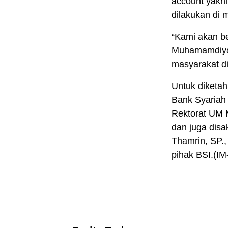
account yakni
dilakukan di 
“Kami akan be
Muhamamdiya
masyarakat di
Untuk diketa
Bank Syariah
Rektorat UM 
dan juga disa
Thamrin, SP.,
pihak BSI.(IM