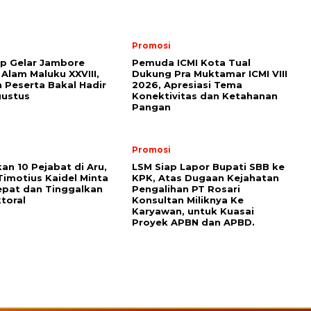
Promosi
ap Gelar Jambore
Pemuda ICMI Kota Tual
 Alam Maluku XXVIII,
Dukung Pra Muktamar ICMI VIII
 Peserta Bakal Hadir
2026, Apresiasi Tema
gustus
Konektivitas dan Ketahanan
Pangan
Promosi
kan 10 Pejabat di Aru,
LSM Siap Lapor Bupati SBB ke
Timotius Kaidel Minta
KPK, Atas Dugaan Kejahatan
epat dan Tinggalkan
Pengalihan PT Rosari
toral
Konsultan Miliknya Ke
Karyawan, untuk Kuasai
Proyek APBN dan APBD.