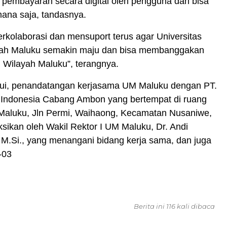
 pembayaran secara digital oleh pengguna dan bisa
mana saja, tandasnya.
rkolaborasi dan mensuport terus agar Universitas
h Maluku semakin maju dan bisa membanggakan
 Wilayah Maluku”, terangnya.
hui, penandatangan kerjasama UM Maluku dengan PT.
 Indonesia Cabang Ambon yang bertempat di ruang
Maluku, Jln Permi, Waihaong, Kecamatan Nusaniwe,
ksikan oleh Wakil Rektor I UM Maluku, Dr. Andi
 M.Si., yang menangani bidang kerja sama, dan juga
-03
Berita ini 116 kali dibaca