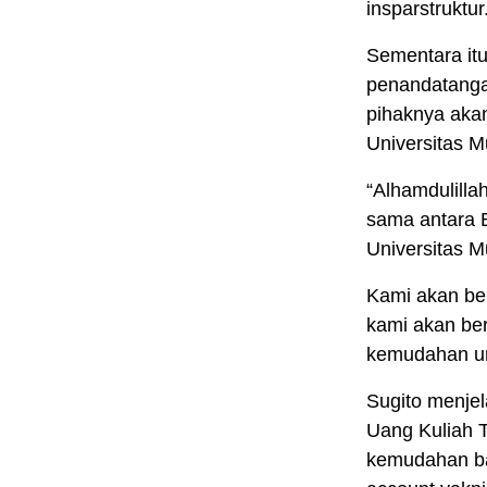
insparstruktur
Sementara it
penandatanga
pihaknya aka
Universitas 
“Alhamdulilla
sama antara 
Universitas 
Kami akan ber
kami akan be
kemudahan un
Sugito menje
Uang Kuliah 
kemudahan ba