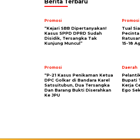
Berita Terbaru
Promosi
Promosi
“Kejari SBB Dipertanyakan!
Tual Si
Kasus SPPD DPRD Sudah
Pecinta
Disidik, Tersangka Tak
Ratusan
Kunjung Muncul”
15-18 A
Promosi
Daerah
“P-21 Kasus Penikaman Ketua
Pelanti
DPC Golkar di Bandara Karel
Bupati 
Satsuitubun, Dua Tersangka
Kerja C
Dan Barang Bukti Diserahkan
Ego Sek
Ke JPU