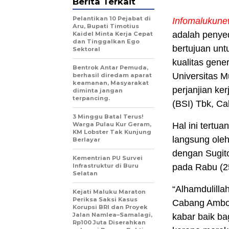
Berita Terkait
Pelantikan 10 Pejabat di
Infomalukun
Aru, Bupati Timotius
adalah penye
Kaidel Minta Kerja Cepat
dan Tinggalkan Ego
bertujuan un
Sektoral
kualitas gene
Bentrok Antar Pemuda,
Universitas 
berhasil diredam aparat
keamanan, Masyarakat
perjanjian ke
diminta jangan
terpancing.
(BSI) Tbk, C
3 Minggu Batal Terus!
Warga Pulau Kur Geram,
Hal ini tertu
KM Lobster Tak Kunjung
langsung oleh
Berlayar
dengan Sugit
Kementrian PU Survei
Infrastruktur di Buru
pada Rabu (2
Selatan
“Alhamdulill
Kejati Maluku Maraton
Periksa Saksi Kasus
Cabang Ambon
Korupsi BRI dan Proyek
Jalan Namlea–Samalagi,
kabar baik b
Rp100 Juta Diserahkan