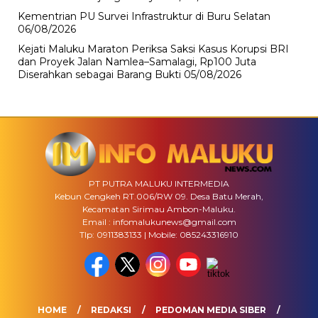
Kementrian PU Survei Infrastruktur di Buru Selatan
06/08/2026
Kejati Maluku Maraton Periksa Saksi Kasus Korupsi BRI
dan Proyek Jalan Namlea–Samalagi, Rp100 Juta
Diserahkan sebagai Barang Bukti
05/08/2026
PT PUTRA MALUKU INTERMEDIA
Kebun Cengkeh RT.006/RW 09. Desa Batu Merah,
Kecamatan Sirimau Ambon-Maluku.
Email : infomalukunews@gmail.com
Tlp: 0911383133 | Mobile: 085243316910
HOME
REDAKSI
PEDOMAN MEDIA SIBER