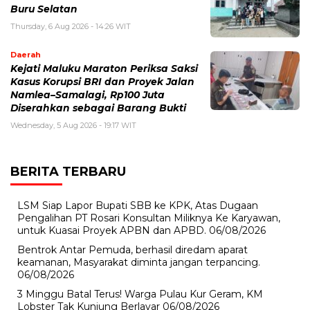
Buru Selatan
Thursday, 6 Aug 2026 - 14:26 WIT
Daerah
Kejati Maluku Maraton Periksa Saksi
Kasus Korupsi BRI dan Proyek Jalan
Namlea–Samalagi, Rp100 Juta
Diserahkan sebagai Barang Bukti
Wednesday, 5 Aug 2026 - 19:17 WIT
BERITA TERBARU
LSM Siap Lapor Bupati SBB ke KPK, Atas Dugaan
Pengalihan PT Rosari Konsultan Miliknya Ke Karyawan,
untuk Kuasai Proyek APBN dan APBD.
06/08/2026
Bentrok Antar Pemuda, berhasil diredam aparat
keamanan, Masyarakat diminta jangan terpancing.
06/08/2026
3 Minggu Batal Terus! Warga Pulau Kur Geram, KM
Lobster Tak Kunjung Berlayar
06/08/2026