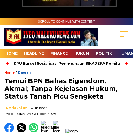
SCROLL TO CONTINUE WITH CONTENT
HOME
HEADLINE
FINANCE
HUKUM
POLITIK
HUMAN
KPU Bursel Sosialisasi Penggunaan SIKADEKA Pemilu
Bawa
/
Home
Daerah
Temui BPN Bahas Eigendom,
Akmal; Tanpa Kejelasan Hukum,
Status Tanah Picu Sengketa
Redaksi IM
- Publisher
Wednesday, 29 October 2025