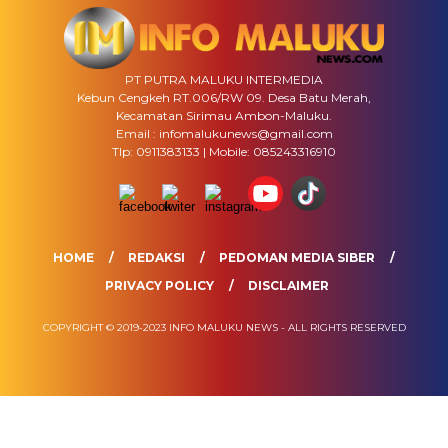
PT PUTRA MALUKU INTERMEDIA
Kebun Cengkeh RT.006/RW 09. Desa Batu Merah,
Kecamatan Sirimau Ambon-Maluku.
Email : infomalukunews@gmail.com
Tlp: 0911383133 | Mobile: 085243316910
HOME
REDAKSI
PEDOMAN MEDIA SIBER
PRIVACY POLICY
DISCLAIMER
COPYRIGHT © 2019-2023 INFO MALUKU NEWS - ALL RIGHTS RESERVED