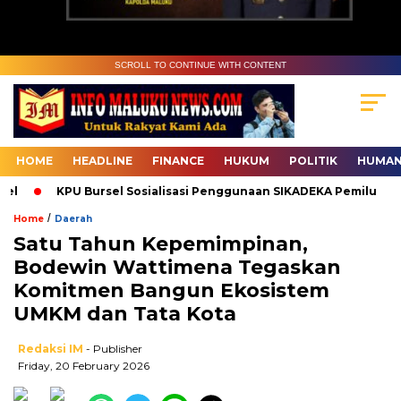
SCROLL TO CONTINUE WITH CONTENT
HOME
HEADLINE
FINANCE
HUKUM
POLITIK
HUMAN
l
KPU Bursel Sosialisasi Penggunaan SIKADEKA Pemilu
/
Home
Daerah
Satu Tahun Kepemimpinan,
Bodewin Wattimena Tegaskan
Komitmen Bangun Ekosistem
UMKM dan Tata Kota
Redaksi IM
- Publisher
Friday, 20 February 2026