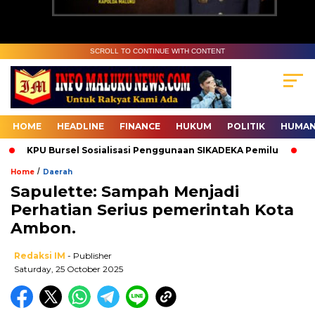
SCROLL TO CONTINUE WITH CONTENT
HOME
HEADLINE
FINANCE
HUKUM
POLITIK
HUMAN
KPU Bursel Sosialisasi Penggunaan SIKADEKA Pemilu
Bawa
/
Home
Daerah
Sapulette: Sampah Menjadi
Perhatian Serius pemerintah Kota
Ambon.
Redaksi IM
- Publisher
Saturday, 25 October 2025