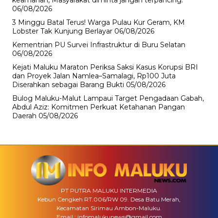
keamanan, Masyarakat diminta jangan terpancing.
06/08/2026
3 Minggu Batal Terus! Warga Pulau Kur Geram, KM
Lobster Tak Kunjung Berlayar
06/08/2026
Kementrian PU Survei Infrastruktur di Buru Selatan
06/08/2026
Kejati Maluku Maraton Periksa Saksi Kasus Korupsi BRI
dan Proyek Jalan Namlea–Samalagi, Rp100 Juta
Diserahkan sebagai Barang Bukti
05/08/2026
Bulog Maluku-Malut Lampaui Target Pengadaan Gabah,
Abdul Aziz: Komitmen Perkuat Ketahanan Pangan
Daerah
05/08/2026
PT PUTRA MALUKU INTERMEDIA
Kebun Cengkeh RT.006/RW 09. Desa Batu Merah,
Kecamatan Sirimau Ambon-Maluku.
Email : infomalukunews@gmail.com