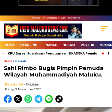
SCROLL TO CONTINUE WITH CONTENT
HOME
HEADLINE
FINANCE
HUKUM
POLITIK
HUMAN
KPU Bursel Sosialisasi Penggunaan SIKADEKA Pemilu
Bawasl
/
Home
Daerah
Sah! Rimbo Bugis Pimpin Pemuda
Wilayah Muhammadiyah Maluku.
Redaksi IM
- Publisher
Friday, 7 November 2025