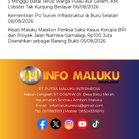
3 Minggu Batal Terus! Warga Pulau Kur Geram, KM
Lobster Tak Kunjung Berlayar
06/08/2026
Kementrian PU Survei Infrastruktur di Buru Selatan
06/08/2026
Kejati Maluku Maraton Periksa Saksi Kasus Korupsi BRI
dan Proyek Jalan Namlea–Samalagi, Rp100 Juta
Diserahkan sebagai Barang Bukti
05/08/2026
PT PUTRA MALUKU INTERMEDIA
Kebun Cengkeh RT.006/RW 09. Desa Batu Merah,
Kecamatan Sirimau Ambon-Maluku.
Email : infomalukunews@gmail.com
Tlp: 0911383133 | Mobile: 085243316910