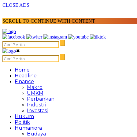
CLOSE ADS
SCROLL TO CONTINUE WITH CONTENT
✖
Home
Headline
Finance
Makro
UMKM
Perbankan
Industri
Investasi
Hukum
Politik
Humaniora
Budaya