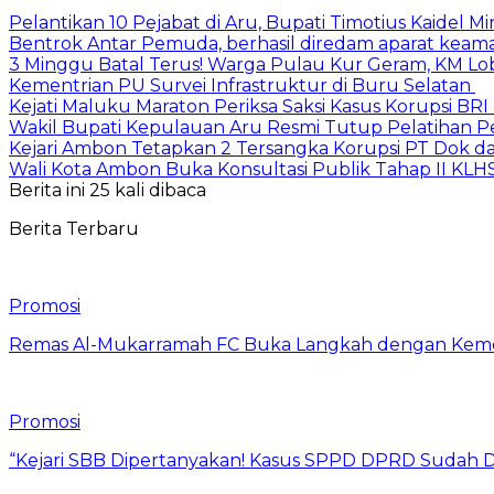
Pelantikan 10 Pejabat di Aru, Bupati Timotius Kaidel M
Bentrok Antar Pemuda, berhasil diredam aparat keama
3 Minggu Batal Terus! Warga Pulau Kur Geram, KM Lo
Kementrian PU Survei Infrastruktur di Buru Selatan
Kejati Maluku Maraton Periksa Saksi Kasus Korupsi BR
Wakil Bupati Kepulauan Aru Resmi Tutup Pelatihan
Kejari Ambon Tetapkan 2 Tersangka Korupsi PT Dok da
Wali Kota Ambon Buka Konsultasi Publik Tahap II KLH
Berita ini 25 kali dibaca
Berita Terbaru
Promosi
Remas Al-Mukarramah FC Buka Langkah dengan Kemena
Promosi
“Kejari SBB Dipertanyakan! Kasus SPPD DPRD Sudah D