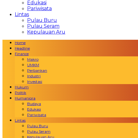
Edukasi
Pariwisata
Lintas
Pulau Buru
Pulau Seram
Kepulauan Aru
Home
Headline
Finance
Makro
UMKM
Perbankan
Industri
Investasi
Hukum
Politik
Humaniora
Budaya
Edukasi
Pariwisata
Lintas
Pulau Buru
Pulau Seram
Kepulauan Aru