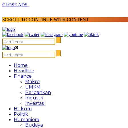
CLOSE ADS
SCROLL TO CONTINUE WITH CONTENT
✖
Home
Headline
Finance
Makro
UMKM
Perbankan
Industri
Investasi
Hukum
Politik
Humaniora
Budaya