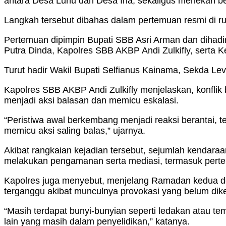
antara Desa Luhu dan Desa Iha, sekaligus menekan ber
Langkah tersebut dibahas dalam pertemuan resmi di ru
Pertemuan dipimpin Bupati SBB Asri Arman dan dihadi
Putra Dinda, Kapolres SBB AKBP Andi Zulkifly, serta 
Turut hadir Wakil Bupati Selfianus Kainama, Sekda L
Kapolres SBB AKBP Andi Zulkifly menjelaskan, konfli
menjadi aksi balasan dan memicu eskalasi.
“Peristiwa awal berkembang menjadi reaksi berantai,
memicu aksi saling balas,” ujarnya.
Akibat rangkaian kejadian tersebut, sejumlah kendara
melakukan pengamanan serta mediasi, termasuk perte
Kapolres juga menyebut, menjelang Ramadan kedua desa
terganggu akibat munculnya provokasi yang belum dik
“Masih terdapat bunyi-bunyian seperti ledakan atau t
lain yang masih dalam penyelidikan,” katanya.