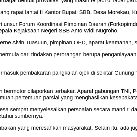
bagai bentuk provokasi yang masih terjadi di lapangan
ang rapat lantai II Kantor Bupati SBB, Desa Morekau, 
ri unsur Forum Koordinasi Pimpinan Daerah (Forkopimda
Kepala Kejaksaan Negeri SBB Anto Widi Nugroho.
everne Alvin Tuasuun, pimpinan OPD, aparat keamanan, 
k bermula dari tindakan perorangan berupa penganiaya
 termasuk pembakaran pangkalan ojek di sekitar Gunun
an bermotor dilaporkan terbakar. Aparat gabungan TNI, 
muan-pertemuan parsial yang menghasilkan kesepakatan
 sempat menyelesaikan persoalan secara mandiri dan si
etahui sumbernya.
embakan yang meresahkan masyarakat. Selain itu, ada j