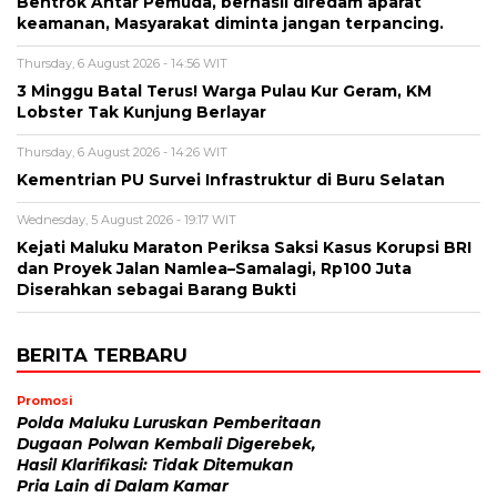
Bentrok Antar Pemuda, berhasil diredam aparat
keamanan, Masyarakat diminta jangan terpancing.
Thursday, 6 August 2026 - 14:56 WIT
3 Minggu Batal Terus! Warga Pulau Kur Geram, KM
Lobster Tak Kunjung Berlayar
Thursday, 6 August 2026 - 14:26 WIT
Kementrian PU Survei Infrastruktur di Buru Selatan
Wednesday, 5 August 2026 - 19:17 WIT
Kejati Maluku Maraton Periksa Saksi Kasus Korupsi BRI
dan Proyek Jalan Namlea–Samalagi, Rp100 Juta
Diserahkan sebagai Barang Bukti
BERITA TERBARU
Promosi
Polda Maluku Luruskan Pemberitaan
Dugaan Polwan Kembali Digerebek,
Hasil Klarifikasi: Tidak Ditemukan
Pria Lain di Dalam Kamar