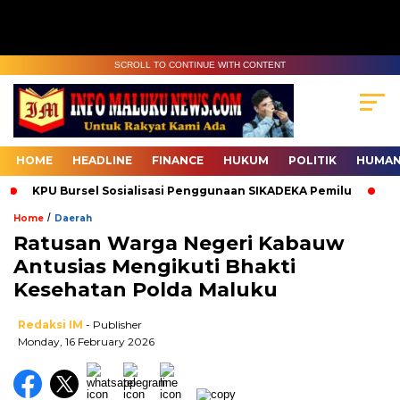
SCROLL TO CONTINUE WITH CONTENT
HOME
HEADLINE
FINANCE
HUKUM
POLITIK
HUMAN
KPU Bursel Sosialisasi Penggunaan SIKADEKA Pemilu
Bawa
/
Home
Daerah
Ratusan Warga Negeri Kabauw
Antusias Mengikuti Bhakti
Kesehatan Polda Maluku
Redaksi IM
- Publisher
Monday, 16 February 2026