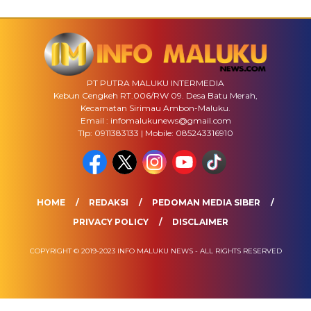
PT PUTRA MALUKU INTERMEDIA
Kebun Cengkeh RT.006/RW 09. Desa Batu Merah,
Kecamatan Sirimau Ambon-Maluku.
Email : infomalukunews@gmail.com
Tlp: 0911383133 | Mobile: 085243316910
HOME
REDAKSI
PEDOMAN MEDIA SIBER
PRIVACY POLICY
DISCLAIMER
COPYRIGHT © 2019-2023 INFO MALUKU NEWS - ALL RIGHTS RESERVED