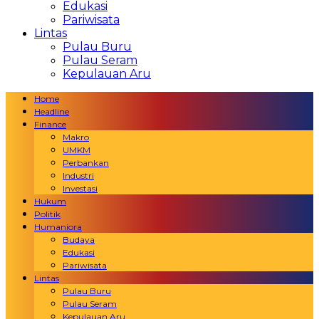
Edukasi
Pariwisata
Lintas
Pulau Buru
Pulau Seram
Kepulauan Aru
Home
Headline
Finance
Makro
UMKM
Perbankan
Industri
Investasi
Hukum
Politik
Humaniora
Budaya
Edukasi
Pariwisata
Lintas
Pulau Buru
Pulau Seram
Kepulauan Aru