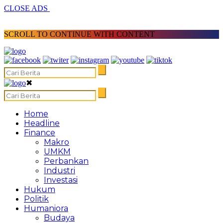
CLOSE ADS
SCROLL TO CONTINUE WITH CONTENT
✖
Home
Headline
Finance
Makro
UMKM
Perbankan
Industri
Investasi
Hukum
Politik
Humaniora
Budaya