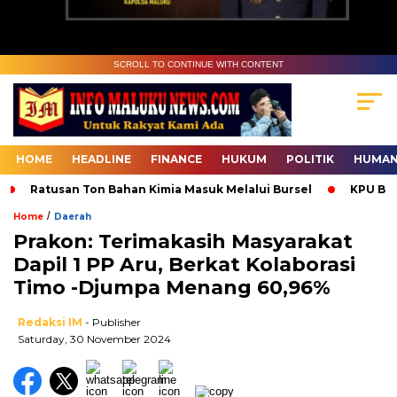
SCROLL TO CONTINUE WITH CONTENT
HOME
HEADLINE
FINANCE
HUKUM
POLITIK
HUMAN
Ratusan Ton Bahan Kimia Masuk Melalui Bursel
KPU Bur
/
Home
Daerah
Prakon: Terimakasih Masyarakat
Dapil 1 PP Aru, Berkat Kolaborasi
Timo -Djumpa Menang 60,96%
Redaksi IM
- Publisher
Saturday, 30 November 2024