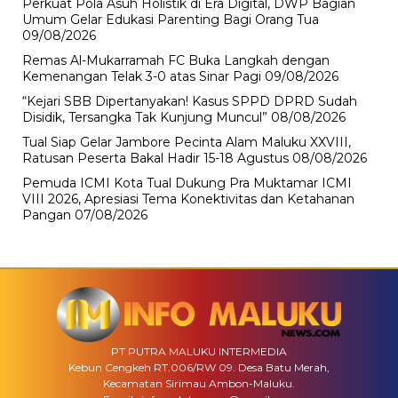
Perkuat Pola Asuh Holistik di Era Digital, DWP Bagian
Umum Gelar Edukasi Parenting Bagi Orang Tua
09/08/2026
Remas Al-Mukarramah FC Buka Langkah dengan
Kemenangan Telak 3-0 atas Sinar Pagi
09/08/2026
“Kejari SBB Dipertanyakan! Kasus SPPD DPRD Sudah
Disidik, Tersangka Tak Kunjung Muncul”
08/08/2026
Tual Siap Gelar Jambore Pecinta Alam Maluku XXVIII,
Ratusan Peserta Bakal Hadir 15-18 Agustus
08/08/2026
Pemuda ICMI Kota Tual Dukung Pra Muktamar ICMI
VIII 2026, Apresiasi Tema Konektivitas dan Ketahanan
Pangan
07/08/2026
PT PUTRA MALUKU INTERMEDIA
Kebun Cengkeh RT.006/RW 09. Desa Batu Merah,
Kecamatan Sirimau Ambon-Maluku.