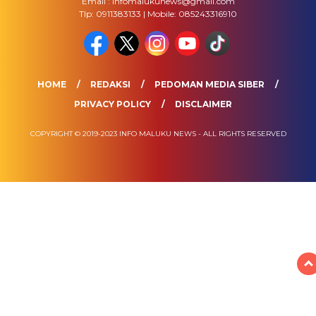
Email : infomalukunews@gmail.com
Tlp: 0911383133 | Mobile: 085243316910
HOME
REDAKSI
PEDOMAN MEDIA SIBER
PRIVACY POLICY
DISCLAIMER
COPYRIGHT © 2019-2023 INFO MALUKU NEWS - ALL RIGHTS RESERVED