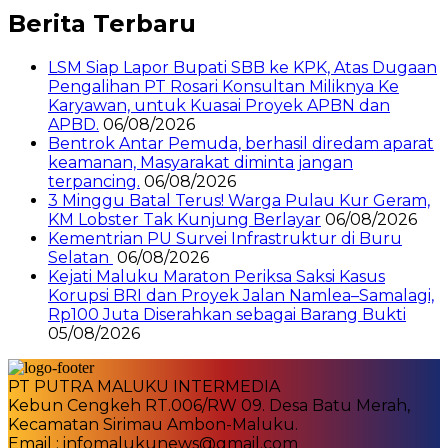
Berita Terbaru
LSM Siap Lapor Bupati SBB ke KPK, Atas Dugaan
Pengalihan PT Rosari Konsultan Miliknya Ke
Karyawan, untuk Kuasai Proyek APBN dan
APBD.
06/08/2026
Bentrok Antar Pemuda, berhasil diredam aparat
keamanan, Masyarakat diminta jangan
terpancing.
06/08/2026
3 Minggu Batal Terus! Warga Pulau Kur Geram,
KM Lobster Tak Kunjung Berlayar
06/08/2026
Kementrian PU Survei Infrastruktur di Buru
Selatan
06/08/2026
Kejati Maluku Maraton Periksa Saksi Kasus
Korupsi BRI dan Proyek Jalan Namlea–Samalagi,
Rp100 Juta Diserahkan sebagai Barang Bukti
05/08/2026
PT PUTRA MALUKU INTERMEDIA
Kebun Cengkeh RT.006/RW 09. Desa Batu Merah,
Kecamatan Sirimau Ambon-Maluku.
Email : infomalukunews@gmail.com