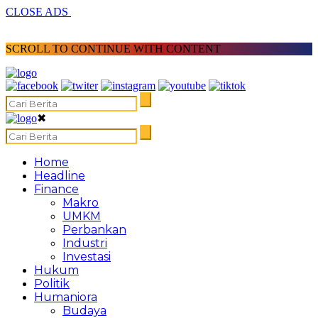
CLOSE ADS
SCROLL TO CONTINUE WITH CONTENT
✖
Home
Headline
Finance
Makro
UMKM
Perbankan
Industri
Investasi
Hukum
Politik
Humaniora
Budaya