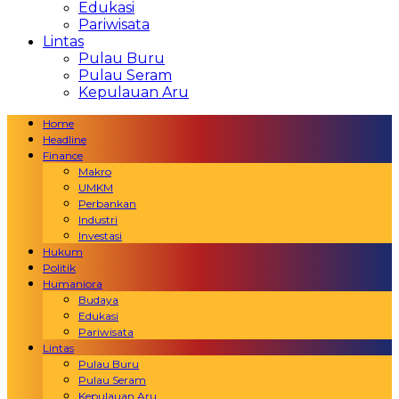
Edukasi
Pariwisata
Lintas
Pulau Buru
Pulau Seram
Kepulauan Aru
Home
Headline
Finance
Makro
UMKM
Perbankan
Industri
Investasi
Hukum
Politik
Humaniora
Budaya
Edukasi
Pariwisata
Lintas
Pulau Buru
Pulau Seram
Kepulauan Aru