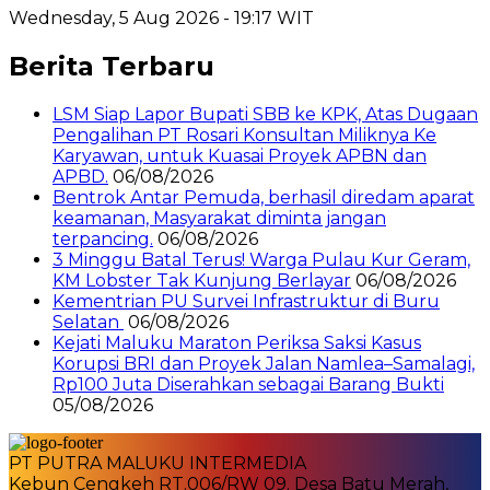
Wednesday, 5 Aug 2026 - 19:17 WIT
Berita Terbaru
LSM Siap Lapor Bupati SBB ke KPK, Atas Dugaan
Pengalihan PT Rosari Konsultan Miliknya Ke
Karyawan, untuk Kuasai Proyek APBN dan
APBD.
06/08/2026
Bentrok Antar Pemuda, berhasil diredam aparat
keamanan, Masyarakat diminta jangan
terpancing.
06/08/2026
3 Minggu Batal Terus! Warga Pulau Kur Geram,
KM Lobster Tak Kunjung Berlayar
06/08/2026
Kementrian PU Survei Infrastruktur di Buru
Selatan
06/08/2026
Kejati Maluku Maraton Periksa Saksi Kasus
Korupsi BRI dan Proyek Jalan Namlea–Samalagi,
Rp100 Juta Diserahkan sebagai Barang Bukti
05/08/2026
PT PUTRA MALUKU INTERMEDIA
Kebun Cengkeh RT.006/RW 09. Desa Batu Merah,