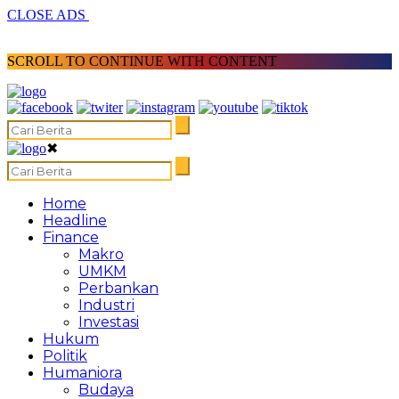
CLOSE ADS
SCROLL TO CONTINUE WITH CONTENT
✖
Home
Headline
Finance
Makro
UMKM
Perbankan
Industri
Investasi
Hukum
Politik
Humaniora
Budaya