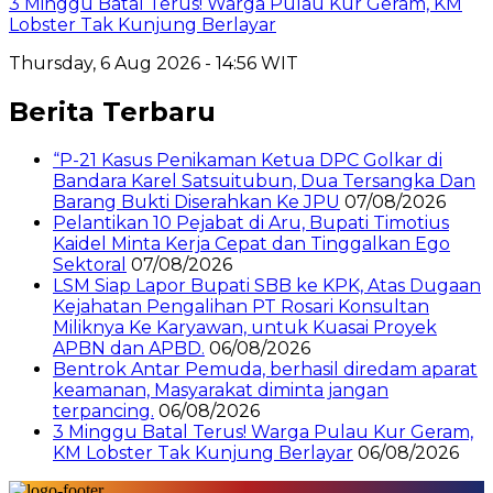
3 Minggu Batal Terus! Warga Pulau Kur Geram, KM
Lobster Tak Kunjung Berlayar
Thursday, 6 Aug 2026 - 14:56 WIT
Berita Terbaru
“P-21 Kasus Penikaman Ketua DPC Golkar di
Bandara Karel Satsuitubun, Dua Tersangka Dan
Barang Bukti Diserahkan Ke JPU
07/08/2026
Pelantikan 10 Pejabat di Aru, Bupati Timotius
Kaidel Minta Kerja Cepat dan Tinggalkan Ego
Sektoral
07/08/2026
LSM Siap Lapor Bupati SBB ke KPK, Atas Dugaan
Kejahatan Pengalihan PT Rosari Konsultan
Miliknya Ke Karyawan, untuk Kuasai Proyek
APBN dan APBD.
06/08/2026
Bentrok Antar Pemuda, berhasil diredam aparat
keamanan, Masyarakat diminta jangan
terpancing.
06/08/2026
3 Minggu Batal Terus! Warga Pulau Kur Geram,
KM Lobster Tak Kunjung Berlayar
06/08/2026