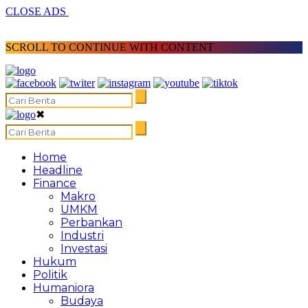
CLOSE ADS
SCROLL TO CONTINUE WITH CONTENT
✖
Home
Headline
Finance
Makro
UMKM
Perbankan
Industri
Investasi
Hukum
Politik
Humaniora
Budaya