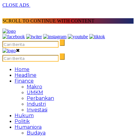
CLOSE ADS
SCROLL TO CONTINUE WITH CONTENT
✖
Home
Headline
Finance
Makro
UMKM
Perbankan
Industri
Investasi
Hukum
Politik
Humaniora
Budaya