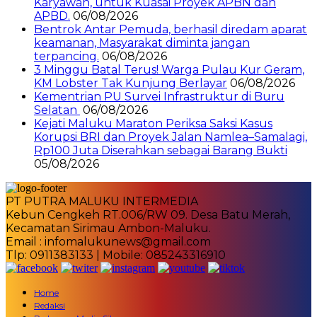
Karyawan, untuk Kuasai Proyek APBN dan
APBD.
06/08/2026
Bentrok Antar Pemuda, berhasil diredam aparat
keamanan, Masyarakat diminta jangan
terpancing.
06/08/2026
3 Minggu Batal Terus! Warga Pulau Kur Geram,
KM Lobster Tak Kunjung Berlayar
06/08/2026
Kementrian PU Survei Infrastruktur di Buru
Selatan
06/08/2026
Kejati Maluku Maraton Periksa Saksi Kasus
Korupsi BRI dan Proyek Jalan Namlea–Samalagi,
Rp100 Juta Diserahkan sebagai Barang Bukti
05/08/2026
PT PUTRA MALUKU INTERMEDIA
Kebun Cengkeh RT.006/RW 09. Desa Batu Merah,
Kecamatan Sirimau Ambon-Maluku.
Email : infomalukunews@gmail.com
Tlp: 0911383133 | Mobile: 085243316910
Home
Redaksi