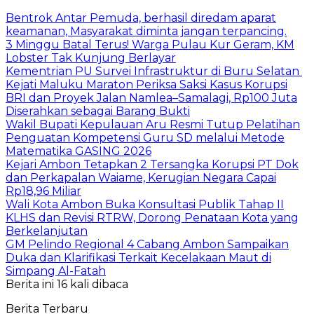
Bentrok Antar Pemuda, berhasil diredam aparat
keamanan, Masyarakat diminta jangan terpancing.
3 Minggu Batal Terus! Warga Pulau Kur Geram, KM
Lobster Tak Kunjung Berlayar
Kementrian PU Survei Infrastruktur di Buru Selatan
Kejati Maluku Maraton Periksa Saksi Kasus Korupsi
BRI dan Proyek Jalan Namlea–Samalagi, Rp100 Juta
Diserahkan sebagai Barang Bukti
Wakil Bupati Kepulauan Aru Resmi Tutup Pelatihan
Penguatan Kompetensi Guru SD melalui Metode
Matematika GASING 2026
Kejari Ambon Tetapkan 2 Tersangka Korupsi PT Dok
dan Perkapalan Waiame, Kerugian Negara Capai
Rp18,96 Miliar
Wali Kota Ambon Buka Konsultasi Publik Tahap II
KLHS dan Revisi RTRW, Dorong Penataan Kota yang
Berkelanjutan
GM Pelindo Regional 4 Cabang Ambon Sampaikan
Duka dan Klarifikasi Terkait Kecelakaan Maut di
Simpang Al-Fatah
Berita ini 16 kali dibaca
Berita Terbaru