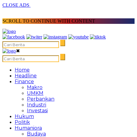
CLOSE ADS
SCROLL TO CONTINUE WITH CONTENT
✖
Home
Headline
Finance
Makro
UMKM
Perbankan
Industri
Investasi
Hukum
Politik
Humaniora
Budaya