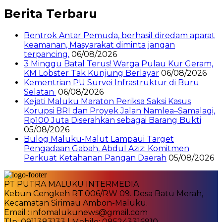
Berita Terbaru
Bentrok Antar Pemuda, berhasil diredam aparat
keamanan, Masyarakat diminta jangan
terpancing.
06/08/2026
3 Minggu Batal Terus! Warga Pulau Kur Geram,
KM Lobster Tak Kunjung Berlayar
06/08/2026
Kementrian PU Survei Infrastruktur di Buru
Selatan
06/08/2026
Kejati Maluku Maraton Periksa Saksi Kasus
Korupsi BRI dan Proyek Jalan Namlea–Samalagi,
Rp100 Juta Diserahkan sebagai Barang Bukti
05/08/2026
Bulog Maluku-Malut Lampaui Target
Pengadaan Gabah, Abdul Aziz: Komitmen
Perkuat Ketahanan Pangan Daerah
05/08/2026
PT PUTRA MALUKU INTERMEDIA
Kebun Cengkeh RT.006/RW 09. Desa Batu Merah,
Kecamatan Sirimau Ambon-Maluku.
Email : infomalukunews@gmail.com
Tlp: 0911383133 | Mobile: 085243316910