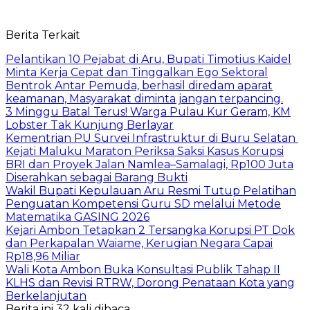
Berita Terkait
Pelantikan 10 Pejabat di Aru, Bupati Timotius Kaidel
Minta Kerja Cepat dan Tinggalkan Ego Sektoral
Bentrok Antar Pemuda, berhasil diredam aparat
keamanan, Masyarakat diminta jangan terpancing.
3 Minggu Batal Terus! Warga Pulau Kur Geram, KM
Lobster Tak Kunjung Berlayar
Kementrian PU Survei Infrastruktur di Buru Selatan
Kejati Maluku Maraton Periksa Saksi Kasus Korupsi
BRI dan Proyek Jalan Namlea–Samalagi, Rp100 Juta
Diserahkan sebagai Barang Bukti
Wakil Bupati Kepulauan Aru Resmi Tutup Pelatihan
Penguatan Kompetensi Guru SD melalui Metode
Matematika GASING 2026
Kejari Ambon Tetapkan 2 Tersangka Korupsi PT Dok
dan Perkapalan Waiame, Kerugian Negara Capai
Rp18,96 Miliar
Wali Kota Ambon Buka Konsultasi Publik Tahap II
KLHS dan Revisi RTRW, Dorong Penataan Kota yang
Berkelanjutan
Berita ini 32 kali dibaca