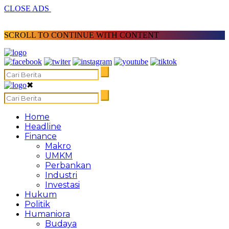
CLOSE ADS
SCROLL TO CONTINUE WITH CONTENT
✖
Home
Headline
Finance
Makro
UMKM
Perbankan
Industri
Investasi
Hukum
Politik
Humaniora
Budaya