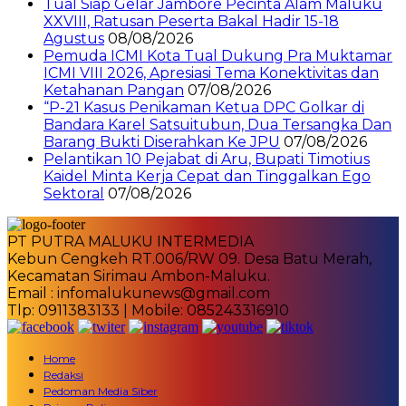
Tual Siap Gelar Jambore Pecinta Alam Maluku
XXVIII, Ratusan Peserta Bakal Hadir 15-18
Agustus
08/08/2026
Pemuda ICMI Kota Tual Dukung Pra Muktamar
ICMI VIII 2026, Apresiasi Tema Konektivitas dan
Ketahanan Pangan
07/08/2026
“P-21 Kasus Penikaman Ketua DPC Golkar di
Bandara Karel Satsuitubun, Dua Tersangka Dan
Barang Bukti Diserahkan Ke JPU
07/08/2026
Pelantikan 10 Pejabat di Aru, Bupati Timotius
Kaidel Minta Kerja Cepat dan Tinggalkan Ego
Sektoral
07/08/2026
PT PUTRA MALUKU INTERMEDIA
Kebun Cengkeh RT.006/RW 09. Desa Batu Merah,
Kecamatan Sirimau Ambon-Maluku.
Email : infomalukunews@gmail.com
Tlp: 0911383133 | Mobile: 085243316910
Home
Redaksi
Pedoman Media Siber