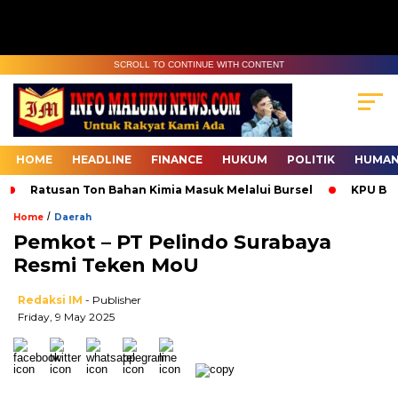
SCROLL TO CONTINUE WITH CONTENT
HOME
HEADLINE
FINANCE
HUKUM
POLITIK
HUMAN
Ratusan Ton Bahan Kimia Masuk Melalui Bursel
KPU Bur
/
Home
Daerah
Pemkot – PT Pelindo Surabaya
Resmi Teken MoU
Redaksi IM
- Publisher
Friday, 9 May 2025