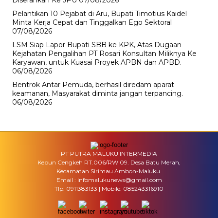
Diserahkan Ke JPU
07/08/2026
Pelantikan 10 Pejabat di Aru, Bupati Timotius Kaidel
Minta Kerja Cepat dan Tinggalkan Ego Sektoral
07/08/2026
LSM Siap Lapor Bupati SBB ke KPK, Atas Dugaan
Kejahatan Pengalihan PT Rosari Konsultan Miliknya Ke
Karyawan, untuk Kuasai Proyek APBN dan APBD.
06/08/2026
Bentrok Antar Pemuda, berhasil diredam aparat
keamanan, Masyarakat diminta jangan terpancing.
06/08/2026
PT PUTRA MALUKU INTERMEDIA
Kebun Cengkeh RT.006/RW 09. Desa Batu Merah,
Kecamatan Sirimau Ambon-Maluku.
Email : infomalukunews@gmail.com
Tlp: 0911383133 | Mobile: 085243316910