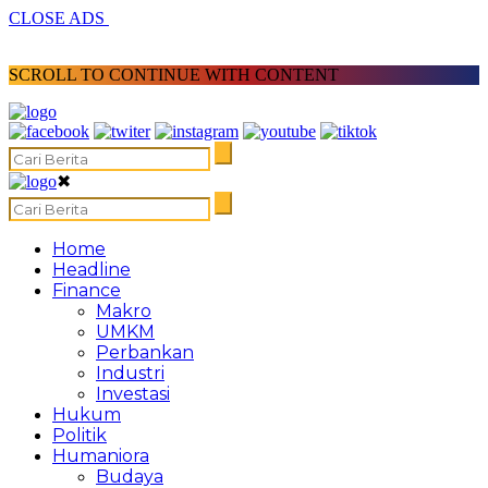
CLOSE ADS
SCROLL TO CONTINUE WITH CONTENT
✖
Home
Headline
Finance
Makro
UMKM
Perbankan
Industri
Investasi
Hukum
Politik
Humaniora
Budaya