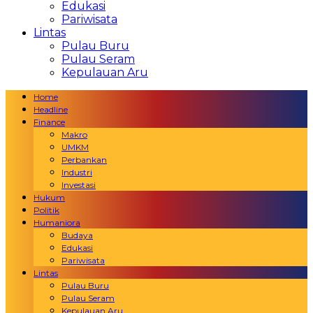
Edukasi
Pariwisata
Lintas
Pulau Buru
Pulau Seram
Kepulauan Aru
Home
Headline
Finance
Makro
UMKM
Perbankan
Industri
Investasi
Hukum
Politik
Humaniora
Budaya
Edukasi
Pariwisata
Lintas
Pulau Buru
Pulau Seram
Kepulauan Aru