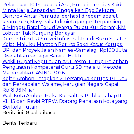
Pelantikan 10 Pejabat di Aru, Bupati Timotius Kaidel
Minta Kerja Cepat dan Tinggalkan Ego Sektoral
Bentrok Antar Pemuda, berhasil diredam aparat
keamanan, Masyarakat diminta jangan terpancing.
3 Minggu Batal Terus! Warga Pulau Kur Geram, KM
Lobster Tak Kunjung Berlayar
Kementrian PU Survei Infrastruktur di Buru Selatan
Kejati Maluku Maraton Periksa Saksi Kasus Korupsi
BRI dan Proyek Jalan Namlea–Samalagi, Rp100 Juta
Diserahkan sebagai Barang Bukti
Wakil Bupati Kepulauan Aru Resmi Tutup Pelatihan
Penguatan Kompetensi Guru SD melalui Metode
Matematika GASING 2026
Kejari Ambon Tetapkan 2 Tersangka Korupsi PT Dok
dan Perkapalan Waiame, Kerugian Negara Capai
Rp18,96 Miliar
Wali Kota Ambon Buka Konsultasi Publik Tahap II
KLHS dan Revisi RTRW, Dorong Penataan Kota yang
Berkelanjutan
Berita ini 18 kali dibaca
Berita Terbaru