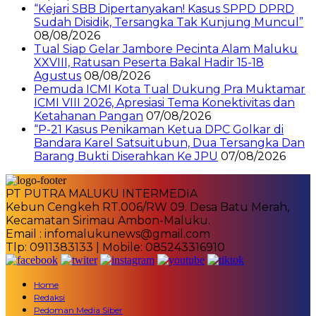
“Kejari SBB Dipertanyakan! Kasus SPPD DPRD
Sudah Disidik, Tersangka Tak Kunjung Muncul”
08/08/2026
Tual Siap Gelar Jambore Pecinta Alam Maluku
XXVIII, Ratusan Peserta Bakal Hadir 15-18
Agustus
08/08/2026
Pemuda ICMI Kota Tual Dukung Pra Muktamar
ICMI VIII 2026, Apresiasi Tema Konektivitas dan
Ketahanan Pangan
07/08/2026
“P-21 Kasus Penikaman Ketua DPC Golkar di
Bandara Karel Satsuitubun, Dua Tersangka Dan
Barang Bukti Diserahkan Ke JPU
07/08/2026
PT PUTRA MALUKU INTERMEDIA
Kebun Cengkeh RT.006/RW 09. Desa Batu Merah,
Kecamatan Sirimau Ambon-Maluku.
Email : infomalukunews@gmail.com
Tlp: 0911383133 | Mobile: 085243316910
Home
Redaksi
Pedoman Media Siber