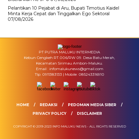
Pelantikan 10 Pejabat di Aru, Bupati Timotius Kaidel
Minta Kerja Cepat dan Tinggalkan Ego Sektoral
07/08/2026
PT PUTRA MALUKU INTERMEDIA
Kebun Cengkeh RT.006/RW 09. Desa Batu Merah,
Kecamatan Sirimau Ambon-Maluku.
Email : infomalukunews@gmail.com
Tlp: 0911383133 | Mobile: 085243316910
HOME
REDAKSI
PEDOMAN MEDIA SIBER
PRIVACY POLICY
DISCLAIMER
COPYRIGHT © 2019-2023 INFO MALUKU NEWS - ALL RIGHTS RESERVED