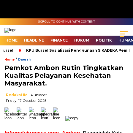
SCROLL TO CONTINUE WITH CONTENT
HOME
HEADLINE
FINANCE
HUKUM
POLITIK
HUMAN
rsel
KPU Bursel Sosialisasi Penggunaan SIKADEKA Pemilu
/
Home
Daerah
Pemkot Ambon Rutin Tingkatkan
Kualitas Pelayanan Kesehatan
Masyarakat.
Redaksi IM
- Publisher
Friday, 17 October 2025