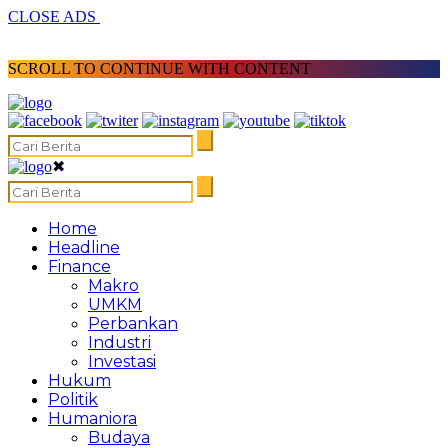
CLOSE ADS
SCROLL TO CONTINUE WITH CONTENT
✖
Home
Headline
Finance
Makro
UMKM
Perbankan
Industri
Investasi
Hukum
Politik
Humaniora
Budaya