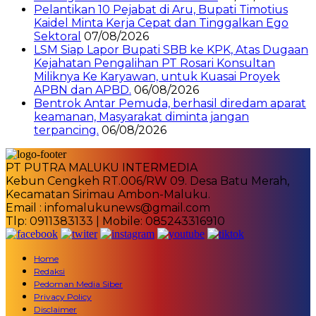
Pelantikan 10 Pejabat di Aru, Bupati Timotius
Kaidel Minta Kerja Cepat dan Tinggalkan Ego
Sektoral
07/08/2026
LSM Siap Lapor Bupati SBB ke KPK, Atas Dugaan
Kejahatan Pengalihan PT Rosari Konsultan
Miliknya Ke Karyawan, untuk Kuasai Proyek
APBN dan APBD.
06/08/2026
Bentrok Antar Pemuda, berhasil diredam aparat
keamanan, Masyarakat diminta jangan
terpancing.
06/08/2026
PT PUTRA MALUKU INTERMEDIA
Kebun Cengkeh RT.006/RW 09. Desa Batu Merah,
Kecamatan Sirimau Ambon-Maluku.
Email : infomalukunews@gmail.com
Tlp: 0911383133 | Mobile: 085243316910
Home
Redaksi
Pedoman Media Siber
Privacy Policy
Disclaimer