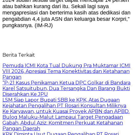
atau bahkan kurang dari itu. Sekali lagi saya
mengapresiasi dan berterima kasih atas dedikasi dan
pengabdian 4,4 juta ASN dan keluarga besar Korpri,”
pungkasnya. (IM-RJ)
Berita Terkait
Pemuda ICMI Kota Tual Dukung Pra Muktamar ICMI
VIII 2026, Apresiasi Tema Konektivitas dan Ketahanan
Pangan
“P-21 Kasus Penikaman Ketua DPC Golkar di Bandara
Karel Satsuitubun, Dua Tersangka Dan Barang Bukti
Diserahkan Ke JPU
LSM Siap Lapor Bupati SBB ke KPK, Atas Dugaan
Kejahatan Pengalihan PT Rosari Konsultan Miliknya
Ke Karyawan, untuk Kuasai Proyek APBN dan APBD.
Bulog Maluku-Malut Lampaui Target Pengadaan
Gabah, Abdul Aziz: Komitmen Perkuat Ketahanan
Pangan Daerah
KPK Diminta Usut Dugaan Pengalihan PT Rosari