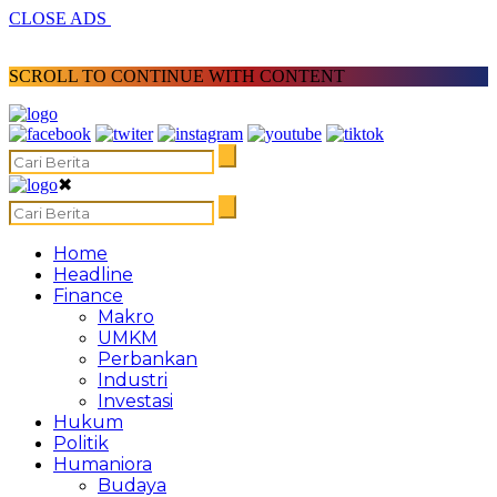
CLOSE ADS
SCROLL TO CONTINUE WITH CONTENT
✖
Home
Headline
Finance
Makro
UMKM
Perbankan
Industri
Investasi
Hukum
Politik
Humaniora
Budaya