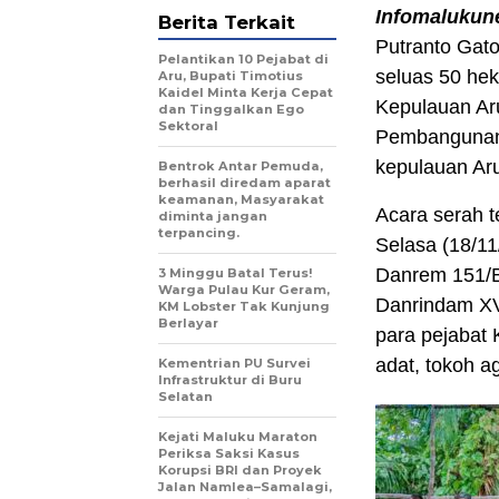
Infomalukun
Berita Terkait
Putranto Gato
Pelantikan 10 Pejabat di
seluas 50 hek
Aru, Bupati Timotius
Kaidel Minta Kerja Cepat
Kepulauan Aru
dan Tinggalkan Ego
Sektoral
Pembangunan (
kepulauan Ar
Bentrok Antar Pemuda,
berhasil diredam aparat
keamanan, Masyarakat
Acara serah t
diminta jangan
terpancing.
Selasa (18/11
Danrem 151/Bi
3 Minggu Batal Terus!
Warga Pulau Kur Geram,
Danrindam XV
KM Lobster Tak Kunjung
Berlayar
para pejabat 
adat, tokoh a
Kementrian PU Survei
Infrastruktur di Buru
Selatan
Kejati Maluku Maraton
Periksa Saksi Kasus
Korupsi BRI dan Proyek
Jalan Namlea–Samalagi,