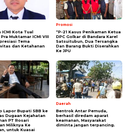
Promosi
ICMI Kota Tual
“P-21 Kasus Penikaman Ketua
Pra Muktamar ICMI VIII
DPC Golkar di Bandara Karel
presiasi Tema
Satsuitubun, Dua Tersangka
vitas dan Ketahanan
Dan Barang Bukti Diserahkan
Ke JPU
Daerah
p Lapor Bupati SBB ke
Bentrok Antar Pemuda,
as Dugaan Kejahatan
berhasil diredam aparat
han PT Rosari
keamanan, Masyarakat
an Miliknya Ke
diminta jangan terpancing.
n, untuk Kuasai