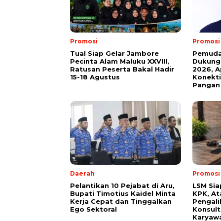
Promosi
Promosi
Tual Siap Gelar Jambore
Pemuda 
Pecinta Alam Maluku XXVIII,
Dukung 
Ratusan Peserta Bakal Hadir
2026, A
15-18 Agustus
Konekti
Pangan
Daerah
Promosi
Pelantikan 10 Pejabat di Aru,
LSM Sia
Bupati Timotius Kaidel Minta
KPK, At
Kerja Cepat dan Tinggalkan
Pengali
Ego Sektoral
Konsult
Karyawa