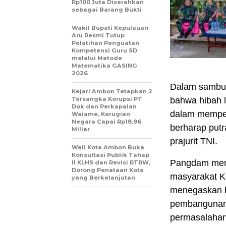
Rp100 Juta Diserahkan
sebagai Barang Bukti
Wakil Bupati Kepulauan
Aru Resmi Tutup
Pelatihan Penguatan
Kompetensi Guru SD
melalui Metode
Matematika GASING
2026
Dalam sambut
Kejari Ambon Tetapkan 2
Tersangka Korupsi PT
bahwa hibah 
Dok dan Perkapalan
dalam memper
Waiame, Kerugian
Negara Capai Rp18,96
berharap putr
Miliar
prajurit TNI.
Wali Kota Ambon Buka
Konsultasi Publik Tahap
Pangdam meny
II KLHS dan Revisi RTRW,
Dorong Penataan Kota
masyarakat Ka
yang Berkelanjutan
menegaskan b
pembangunan 
permasalahan 