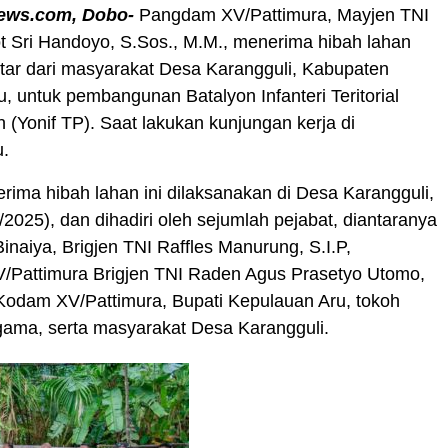
ews.com, Dobo-
Pangdam XV/Pattimura, Mayjen TNI
t Sri Handoyo, S.Sos., M.M., menerima hibah lahan
tar dari masyarakat Desa Karangguli, Kabupaten
, untuk pembangunan Batalyon Infanteri Teritorial
Yonif TP). Saat lakukan kunjungan kerja di
u.
erima hibah lahan ini dilaksanakan di Desa Karangguli,
/2025), dan dihadiri oleh sejumlah pejabat, diantaranya
naiya, Brigjen TNI Raffles Manurung, S.I.P,
/Pattimura Brigjen TNI Raden Agus Prasetyo Utomo,
Kodam XV/Pattimura, Bupati Kepulauan Aru, tokoh
gama, serta masyarakat Desa Karangguli.