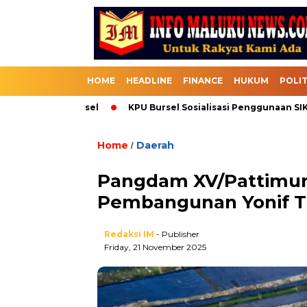
HOME
HEADLINE
FINANCE
HUKUM
POLIT
elalui Bursel
KPU Bursel Sosialisasi Penggunaan SIKADEKA
Home
Daerah
/
Pangdam XV/Pattimur
Pembangunan Yonif TP
Redaksi IM
- Publisher
Friday, 21 November 2025