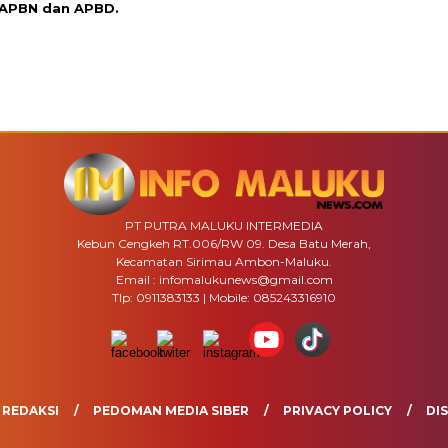
 APBN dan APBD.
PT PUTRA MALUKU INTERMEDIA
Kebun Cengkeh RT.006/RW 09. Desa Batu Merah,
Kecamatan Sirimau Ambon-Maluku.
Email : infomalukunews@gmail.com
Tlp: 0911383133 | Mobile: 085243316910
REDAKSI
PEDOMAN MEDIA SIBER
PRIVACY POLICY
DI