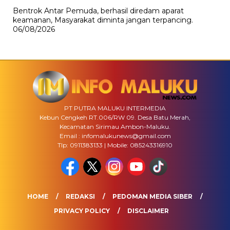
Bentrok Antar Pemuda, berhasil diredam aparat
keamanan, Masyarakat diminta jangan terpancing.
06/08/2026
PT PUTRA MALUKU INTERMEDIA
Kebun Cengkeh RT.006/RW 09. Desa Batu Merah,
Kecamatan Sirimau Ambon-Maluku.
Email : infomalukunews@gmail.com
Tlp: 0911383133 | Mobile: 085243316910
HOME
REDAKSI
PEDOMAN MEDIA SIBER
PRIVACY POLICY
DISCLAIMER