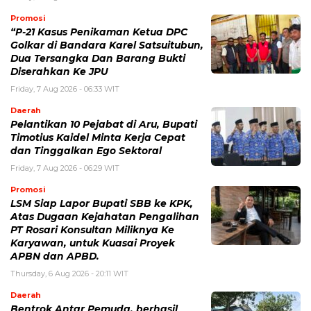
Promosi
“P-21 Kasus Penikaman Ketua DPC
Golkar di Bandara Karel Satsuitubun,
Dua Tersangka Dan Barang Bukti
Diserahkan Ke JPU
Friday, 7 Aug 2026 - 06:33 WIT
Daerah
Pelantikan 10 Pejabat di Aru, Bupati
Timotius Kaidel Minta Kerja Cepat
dan Tinggalkan Ego Sektoral
Friday, 7 Aug 2026 - 06:29 WIT
Promosi
LSM Siap Lapor Bupati SBB ke KPK,
Atas Dugaan Kejahatan Pengalihan
PT Rosari Konsultan Miliknya Ke
Karyawan, untuk Kuasai Proyek
APBN dan APBD.
Thursday, 6 Aug 2026 - 20:11 WIT
Daerah
Bentrok Antar Pemuda, berhasil