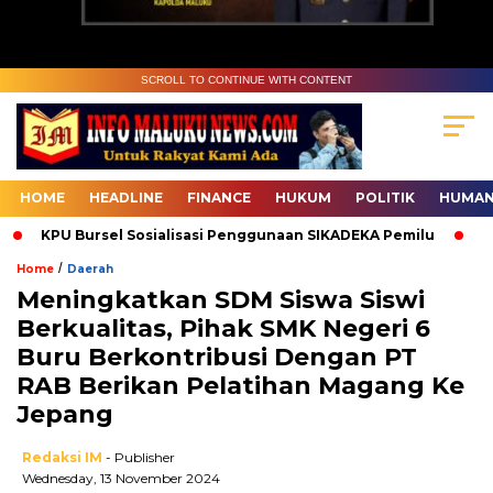
SCROLL TO CONTINUE WITH CONTENT
HOME
HEADLINE
FINANCE
HUKUM
POLITIK
HUMAN
KPU Bursel Sosialisasi Penggunaan SIKADEKA Pemilu
Bawa
/
Home
Daerah
Meningkatkan SDM Siswa Siswi
Berkualitas, Pihak SMK Negeri 6
Buru Berkontribusi Dengan PT
RAB Berikan Pelatihan Magang Ke
Jepang
Redaksi IM
- Publisher
Wednesday, 13 November 2024