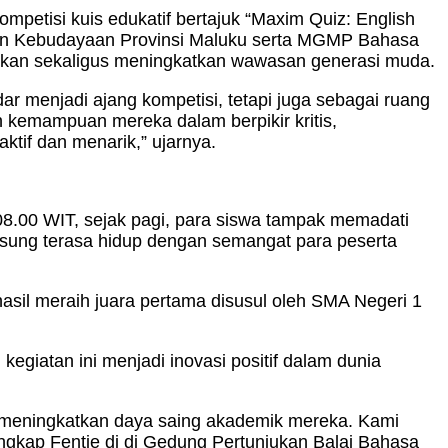
petisi kuis edukatif bertajuk “Maxim Quiz: English
dan Kebudayaan Provinsi Maluku serta MGMP Bahasa
dikan sekaligus meningkatkan wawasan generasi muda.
r menjadi ajang kompetisi, tetapi juga sebagai ruang
 kemampuan mereka dalam berpikir kritis,
tif dan menarik,” ujarnya.
l 08.00 WIT, sejak pagi, para siswa tampak memadati
ngsung terasa hidup dengan semangat para peserta
hasil meraih juara pertama disusul oleh SMA Negeri 1
giatan ini menjadi inovasi positif dalam dunia
us meningkatkan daya saing akademik mereka. Kami
ngkap Fentie di di Gedung Pertunjukan Balai Bahasa