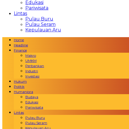
Edukasi
Pariwisata
Lintas
Pulau Buru
Pulau Seram
Kepulauan Aru
Home
Headline
Finance
Makro
UMKM
Perbankan
Industri
Investasi
Hukum
Politik
Humaniora
Budaya
Edukasi
Pariwisata
Lintas
Pulau Buru
Pulau Seram
Kepulauan Aru