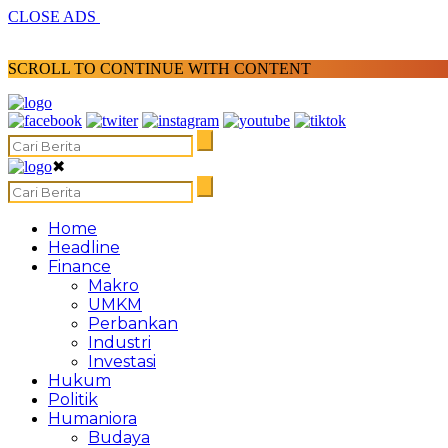
CLOSE ADS
SCROLL TO CONTINUE WITH CONTENT
✖
Home
Headline
Finance
Makro
UMKM
Perbankan
Industri
Investasi
Hukum
Politik
Humaniora
Budaya