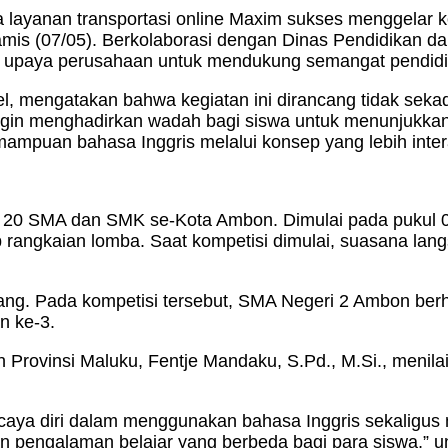
layanan transportasi online Maxim sukses menggelar kom
is (07/05). Berkolaborasi dengan Dinas Pendidikan 
njadi upaya perusahaan untuk mendukung semangat pendi
, mengatakan bahwa kegiatan ini dirancang tidak sekada
ingin menghadirkan wadah bagi siswa untuk menunjukkan
an bahasa Inggris melalui konsep yang lebih interak
ih dari 20 SMA dan SMK se-Kota Ambon. Dimulai pada puku
ap rangkaian lomba. Saat kompetisi dimulai, suasana la
menang. Pada kompetisi tersebut, SMA Negeri 2 Ambon ber
n ke-3.
vinsi Maluku, Fentje Mandaku, S.Pd., M.Si., menilai ke
percaya diri dalam menggunakan bahasa Inggris sekalig
n pengalaman belajar yang berbeda bagi para siswa,” u