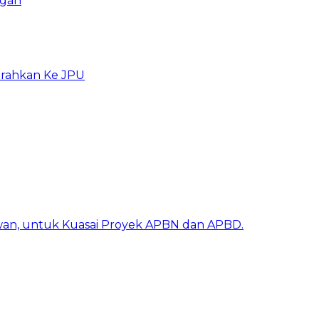
ngan
erahkan Ke JPU
awan, untuk Kuasai Proyek APBN dan APBD.