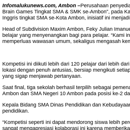
Infomalukunews.com, Ambon –
Perusahaan penyedia 
Brain Games Tingkat SMA & SMK se-Ambon”, pada Kam
Inggris tingkat SMA se-Kota Ambon, inisiatif ini me
Head of Subdivision Maxim Ambon, Feky Julian Imanuel
belajar yang menyenangkan bagi para pelajar. “Kami 
memperluas wawasan umum, sekaligus mengasah kemampu
Kompetisi ini diikuti lebih dari 120 pelajar dari leb
lokasi dengan penuh antusias, bersiap mengikuti seti
yang sigap menjawab pertanyaan.
Saat final, tiga sekolah berhasil terpilih sebagai pe
Ambon dan SMA Negeri 10 Ambon pada posisi ke-2 da
Kepala Bidang SMA Dinas Pendidikan dan Kebudayaan Pro
pendidikan.
“Kompetisi seperti ini dapat mendorong siswa lebih 
sangat mengapresiasi kolaborasi ini karena memberika