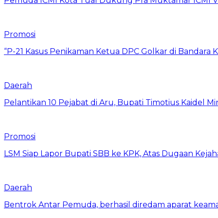
Pemuda ICMI Kota Tual Dukung Pra Muktamar ICMI VII
Promosi
“P-21 Kasus Penikaman Ketua DPC Golkar di Bandara K
Daerah
Pelantikan 10 Pejabat di Aru, Bupati Timotius Kaidel M
Promosi
LSM Siap Lapor Bupati SBB ke KPK, Atas Dugaan Kejah
Daerah
Bentrok Antar Pemuda, berhasil diredam aparat keama