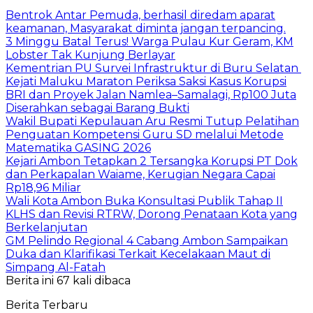
Bentrok Antar Pemuda, berhasil diredam aparat
keamanan, Masyarakat diminta jangan terpancing.
3 Minggu Batal Terus! Warga Pulau Kur Geram, KM
Lobster Tak Kunjung Berlayar
Kementrian PU Survei Infrastruktur di Buru Selatan
Kejati Maluku Maraton Periksa Saksi Kasus Korupsi
BRI dan Proyek Jalan Namlea–Samalagi, Rp100 Juta
Diserahkan sebagai Barang Bukti
Wakil Bupati Kepulauan Aru Resmi Tutup Pelatihan
Penguatan Kompetensi Guru SD melalui Metode
Matematika GASING 2026
Kejari Ambon Tetapkan 2 Tersangka Korupsi PT Dok
dan Perkapalan Waiame, Kerugian Negara Capai
Rp18,96 Miliar
Wali Kota Ambon Buka Konsultasi Publik Tahap II
KLHS dan Revisi RTRW, Dorong Penataan Kota yang
Berkelanjutan
GM Pelindo Regional 4 Cabang Ambon Sampaikan
Duka dan Klarifikasi Terkait Kecelakaan Maut di
Simpang Al-Fatah
Berita ini 67 kali dibaca
Berita Terbaru