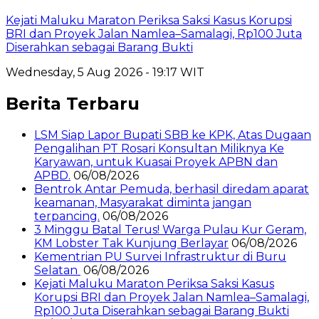
Kejati Maluku Maraton Periksa Saksi Kasus Korupsi
BRI dan Proyek Jalan Namlea–Samalagi, Rp100 Juta
Diserahkan sebagai Barang Bukti
Wednesday, 5 Aug 2026 - 19:17 WIT
Berita Terbaru
LSM Siap Lapor Bupati SBB ke KPK, Atas Dugaan
Pengalihan PT Rosari Konsultan Miliknya Ke
Karyawan, untuk Kuasai Proyek APBN dan
APBD.
06/08/2026
Bentrok Antar Pemuda, berhasil diredam aparat
keamanan, Masyarakat diminta jangan
terpancing.
06/08/2026
3 Minggu Batal Terus! Warga Pulau Kur Geram,
KM Lobster Tak Kunjung Berlayar
06/08/2026
Kementrian PU Survei Infrastruktur di Buru
Selatan
06/08/2026
Kejati Maluku Maraton Periksa Saksi Kasus
Korupsi BRI dan Proyek Jalan Namlea–Samalagi,
Rp100 Juta Diserahkan sebagai Barang Bukti