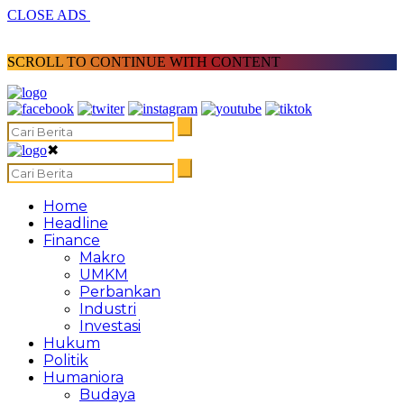
CLOSE ADS
SCROLL TO CONTINUE WITH CONTENT
✖
Home
Headline
Finance
Makro
UMKM
Perbankan
Industri
Investasi
Hukum
Politik
Humaniora
Budaya