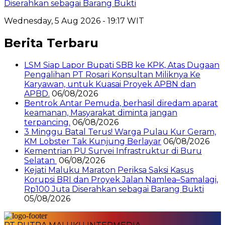
Diserahkan sebagai Barang Bukti
Wednesday, 5 Aug 2026 - 19:17 WIT
Berita Terbaru
LSM Siap Lapor Bupati SBB ke KPK, Atas Dugaan
Pengalihan PT Rosari Konsultan Miliknya Ke
Karyawan, untuk Kuasai Proyek APBN dan
APBD.
06/08/2026
Bentrok Antar Pemuda, berhasil diredam aparat
keamanan, Masyarakat diminta jangan
terpancing.
06/08/2026
3 Minggu Batal Terus! Warga Pulau Kur Geram,
KM Lobster Tak Kunjung Berlayar
06/08/2026
Kementrian PU Survei Infrastruktur di Buru
Selatan
06/08/2026
Kejati Maluku Maraton Periksa Saksi Kasus
Korupsi BRI dan Proyek Jalan Namlea–Samalagi,
Rp100 Juta Diserahkan sebagai Barang Bukti
05/08/2026