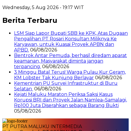
Wednesday, 5 Aug 2026 - 19:17 WIT
Berita Terbaru
LSM Siap Lapor Bupati SBB ke KPK, Atas Dugaan
Pengalihan PT Rosari Konsultan Miliknya Ke
Karyawan, untuk Kuasai Proyek APBN dan
APBD.
06/08/2026
Bentrok Antar Pemuda, berhasil diredam aparat
keamanan, Masyarakat diminta jangan
terpancing.
06/08/2026
3 Minggu Batal Terus! Warga Pulau Kur Geram,
KM Lobster Tak Kunjung Berlayar
06/08/2026
Kementrian PU Survei Infrastruktur di Buru
Selatan
06/08/2026
Kejati Maluku Maraton Periksa Saksi Kasus
Korupsi BRI dan Proyek Jalan Namlea–Samalagi,
Rp100 Juta Diserahkan sebagai Barang Bukti
05/08/2026
PT PUTRA MALUKU INTERMEDIA