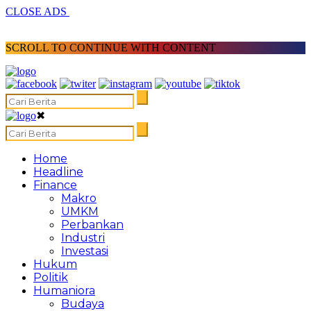
CLOSE ADS
SCROLL TO CONTINUE WITH CONTENT
✖
Home
Headline
Finance
Makro
UMKM
Perbankan
Industri
Investasi
Hukum
Politik
Humaniora
Budaya