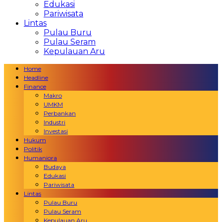
Edukasi
Pariwisata
Lintas
Pulau Buru
Pulau Seram
Kepulauan Aru
Home
Headline
Finance
Makro
UMKM
Perbankan
Industri
Investasi
Hukum
Politik
Humaniora
Budaya
Edukasi
Pariwisata
Lintas
Pulau Buru
Pulau Seram
Kepulauan Aru