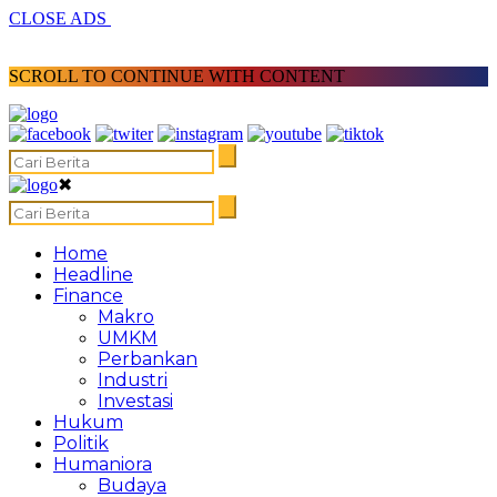
CLOSE ADS
SCROLL TO CONTINUE WITH CONTENT
✖
Home
Headline
Finance
Makro
UMKM
Perbankan
Industri
Investasi
Hukum
Politik
Humaniora
Budaya