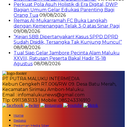
Perkuat Pola Asuh Holistik di Era Digital, DWP
Bagian Umum Gelar Edukasi Parenting Bagi
Orang Tua
09/08/2026
Remas Al-Mukarramah FC Buka Langkah
dengan Kemenangan Telak 3-0 atas Sinar Pagi
09/08/2026
“Kejari SBB Dipertanyakan! Kasus SPPD DPRD
Sudah Disidik, Tersangka Tak Kunjung Muncul”
08/08/2026
Tual Siap Gelar Jambore Pecinta Alam Maluku
XXVIII, Ratusan Peserta Bakal Hadir 15-18
Agustus
08/08/2026
PT PUTRA MALUKU INTERMEDIA
Kebun Cengkeh RT.006/RW 09. Desa Batu Merah,
Kecamatan Sirimau Ambon-Maluku.
Email : infomalukunews@gmail.com
Tlp: 0911383133 | Mobile: 085243316910
Home
Redaksi
Pedoman Media Siber