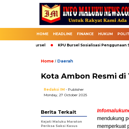
HOME
HEADLINE
FINANCE
HUKUM
POLIT
k Melalui Bursel
KPU Bursel Sosialisasi Penggunaan SIKAD
Home
Daerah
/
Kota Ambon Resmi di 
Redaksi IM
- Publisher
Monday, 27 October 2025
Infomaluku
Berita Terkait
mendukung p
Kejati Maluku Maraton
memperkuat p
Periksa Saksi Kasus