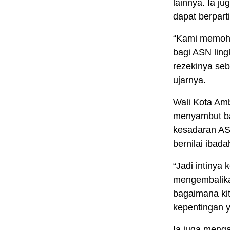
lainnya. Ia 
dapat berpart
“Kami memoho
bagi ASN lin
rezekinya se
ujarnya.
Wali Kota Am
menyambut ba
kesadaran ASN
bernilai ibad
“Jadi intinya
mengembalika
bagaimana kit
kepentingan y
Ia juga meng