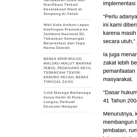
Sampaikan Duka dan
implementasi 
Klarifikasi Terkait
Kecelakaan Maut di
Simpang Al-Fatah
“Perlu adanya
ini kami dibe
Wali Kota Ambon Lepas
Kontingen Pramuka ke
karena masih
Jambore Nasional XII,
Tekankan Semangat
secara utuh,”
Berprestasi dan Jaga
Nama Daerah
Ia juga mena
BERAS SPHP BULOG
zakat lebih b
MALUKU-MALUT BANYAK
JEBOL, PEDAGANG KECIL
pemanfaatan 
TERANCAM TEKOR:
KARUNG PECAH, BERAS
masyarakat.
TINGGAL 3,5 KG
“Dasar hukum
Cold Storage Bertenaga
Surya Hadir di Pulau
41 Tahun 200
Longos, Perkuat
Ekonomi Nelayan
Menurutnya, 
membangun ber
jembatan, rum