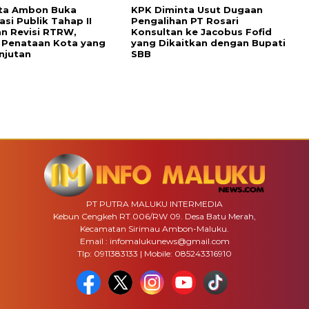
ota Ambon Buka
KPK Diminta Usut Dugaan
asi Publik Tahap II
Pengalihan PT Rosari
n Revisi RTRW,
Konsultan ke Jacobus Fofid
 Penataan Kota yang
yang Dikaitkan dengan Bupati
njutan
SBB
PT PUTRA MALUKU INTERMEDIA
Kebun Cengkeh RT.006/RW 09. Desa Batu Merah,
Kecamatan Sirimau Ambon-Maluku.
Email : infomalukunews@gmail.com
Tlp: 0911383133 | Mobile: 085243316910