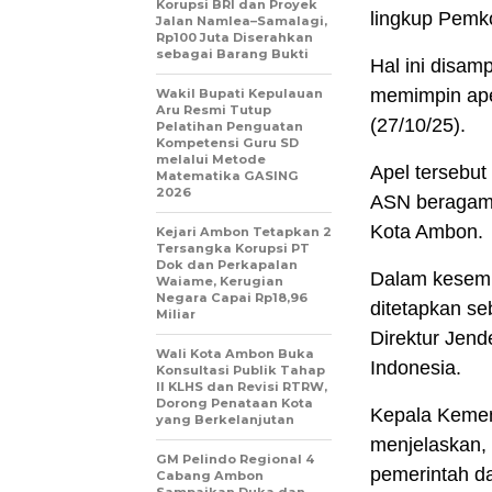
Korupsi BRI dan Proyek
lingkup Pemk
Jalan Namlea–Samalagi,
Rp100 Juta Diserahkan
sebagai Barang Bukti
Hal ini disam
memimpin ape
Wakil Bupati Kepulauan
Aru Resmi Tutup
(27/10/25).
Pelatihan Penguatan
Kompetensi Guru SD
melalui Metode
Apel tersebut 
Matematika GASING
2026
ASN beragama
Kota Ambon.
Kejari Ambon Tetapkan 2
Tersangka Korupsi PT
Dok dan Perkapalan
Dalam kesemp
Waiame, Kerugian
Negara Capai Rp18,96
ditetapkan s
Miliar
Direktur Jen
Wali Kota Ambon Buka
Indonesia.
Konsultasi Publik Tahap
II KLHS dan Revisi RTRW,
Dorong Penataan Kota
Kepala Kemen
yang Berkelanjutan
menjelaskan, 
GM Pelindo Regional 4
pemerintah 
Cabang Ambon