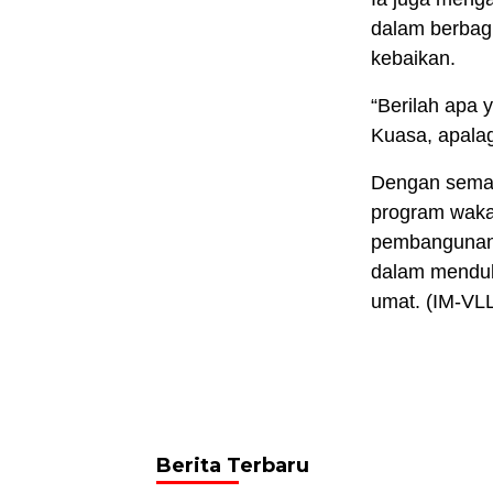
dalam berbagi
kebaikan.
“Berilah apa 
Kuasa, apalag
Dengan seman
program waka
pembangunan 
dalam menduk
umat. (IM-VL
Berita Terbaru