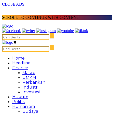
CLOSE ADS
SCROLL TO CONTINUE WITH CONTENT
✖
Home
Headline
Finance
Makro
UMKM
Perbankan
Industri
Investasi
Hukum
Politik
Humaniora
Budaya