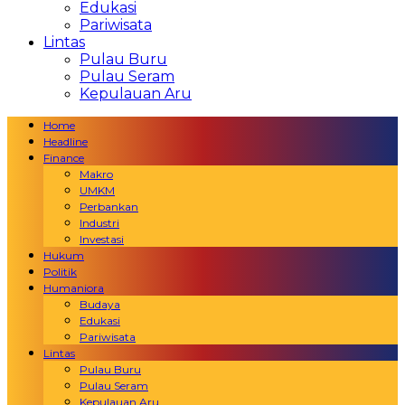
Edukasi
Pariwisata
Lintas
Pulau Buru
Pulau Seram
Kepulauan Aru
Home
Headline
Finance
Makro
UMKM
Perbankan
Industri
Investasi
Hukum
Politik
Humaniora
Budaya
Edukasi
Pariwisata
Lintas
Pulau Buru
Pulau Seram
Kepulauan Aru