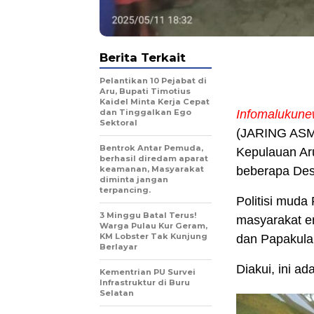
Berita Terkait
Pelantikan 10 Pejabat di
Aru, Bupati Timotius
Kaidel Minta Kerja Cepat
dan Tinggalkan Ego
Infomalukune
Sektoral
(JARING ASMA
Bentrok Antar Pemuda,
Kepulauan Ar
berhasil diredam aparat
keamanan, Masyarakat
beberapa Des
diminta jangan
terpancing.
Politisi muda
3 Minggu Batal Terus!
masyarakat e
Warga Pulau Kur Geram,
KM Lobster Tak Kunjung
dan Papakula
Berlayar
‎Diakui, ini
Kementrian PU Survei
Infrastruktur di Buru
Selatan