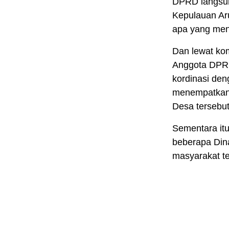
DPRD langsu
Kepulauan Ar
apa yang men
Dan lewat ko
Anggota DPRD
kordinasi de
menempatkan 
Desa tersebut
Sementara itu,
beberapa Din
masyarakat t