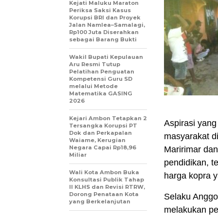
Kejati Maluku Maraton
Periksa Saksi Kasus
Korupsi BRI dan Proyek
Jalan Namlea–Samalagi,
Rp100 Juta Diserahkan
sebagai Barang Bukti
Wakil Bupati Kepulauan
Aru Resmi Tutup
Pelatihan Penguatan
Kompetensi Guru SD
melalui Metode
Matematika GASING
2026
Kejari Ambon Tetapkan 2
‎Aspirasi yan
Tersangka Korupsi PT
Dok dan Perkapalan
masyarakat d
Waiame, Kerugian
Negara Capai Rp18,96
Maririmar dan
Miliar
pendidikan, 
Wali Kota Ambon Buka
harga kopra ya
Konsultasi Publik Tahap
II KLHS dan Revisi RTRW,
Dorong Penataan Kota
Selaku Anggo
yang Berkelanjutan
melakukan pe