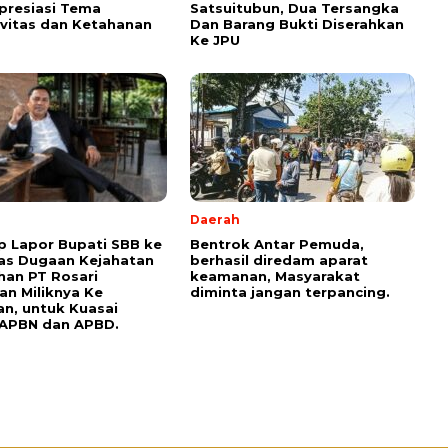
presiasi Tema
Satsuitubun, Dua Tersangka
vitas dan Ketahanan
Dan Barang Bukti Diserahkan
Ke JPU
Daerah
p Lapor Bupati SBB ke
Bentrok Antar Pemuda,
as Dugaan Kejahatan
berhasil diredam aparat
han PT Rosari
keamanan, Masyarakat
an Miliknya Ke
diminta jangan terpancing.
n, untuk Kuasai
 APBN dan APBD.