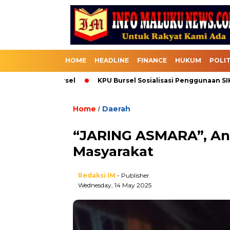
HOME
HEADLINE
FINANCE
HUKUM
POLIT
Melalui Bursel
KPU Bursel Sosialisasi Penggunaan SIKADEKA
Home
Daerah
/
“JARING ASMARA”, An
Masyarakat
Redaksi IM
- Publisher
Wednesday, 14 May 2025