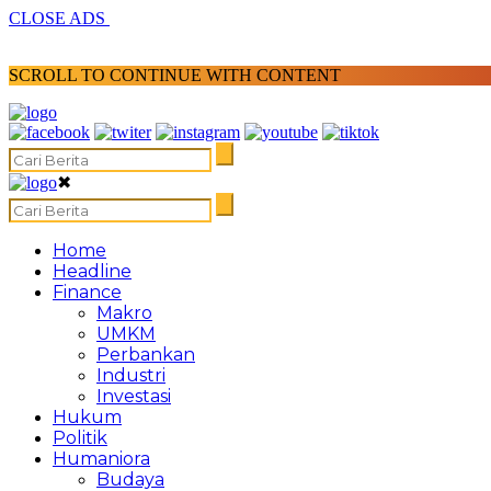
CLOSE ADS
SCROLL TO CONTINUE WITH CONTENT
✖
Home
Headline
Finance
Makro
UMKM
Perbankan
Industri
Investasi
Hukum
Politik
Humaniora
Budaya