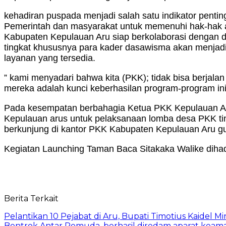
kehadiran puspada menjadi salah satu indikator pent
Pemerintah dan masyarakat untuk memenuhi hak-hak 
Kabupaten Kepulauan Aru siap berkolaborasi dengan di
tingkat khususnya para kader dasawisma akan menjad
layanan yang tersedia.
” kami menyadari bahwa kita (PKK); tidak bisa berjala
mereka adalah kunci keberhasilan program-program ini
Pada kesempatan berbahagia Ketua PKK Kepulauan Ar
Kepulauan arus untuk pelaksanaan lomba desa PKK tin
berkunjung di kantor PKK Kabupaten Kepulauan Aru gu
Kegiatan Launching Taman Baca Sitakaka Walike diha
Berita Terkait
Pelantikan 10 Pejabat di Aru, Bupati Timotius Kaidel M
Bentrok Antar Pemuda, berhasil diredam aparat keama