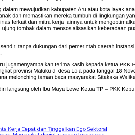
ing dalam mewujudkan kabupaten Aru atau kota layak a
anak dan memastikan mereka tumbuh di lingkungan yan
nas terkait dan mitra kerja lainnya untuk mengoptimalk
i ujung tombak dalam mensosialisasikan keberadaan p
n sendiri tanpa dukungan dari pemerintah daerah instans
.
u jugamenyampaikan terima kasih kepada ketua PKK Pr
gkat provinsi Maluku di desa Lola pada tanggal 18 No
na melonching taman baca masyarakat Sitakaka Walike 
diri langsung oleh Ibu Maya Lewe Ketua TP – PKK Kep
inta Kerja Cepat dan Tinggalkan Ego Sektoral
nan, Masyarakat diminta jangan terpancing.