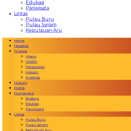
Edukasi
Pariwisata
Lintas
Pulau Buru
Pulau Seram
Kepulauan Aru
Home
Headline
Finance
Makro
UMKM
Perbankan
Industri
Investasi
Hukum
Politik
Humaniora
Budaya
Edukasi
Pariwisata
Lintas
Pulau Buru
Pulau Seram
Kepulauan Aru