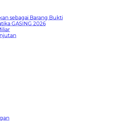
kan sebagai Barang Bukti
atika GASING 2026
liar
anjutan
ngan