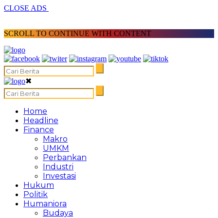
CLOSE ADS
SCROLL TO CONTINUE WITH CONTENT
✖
Home
Headline
Finance
Makro
UMKM
Perbankan
Industri
Investasi
Hukum
Politik
Humaniora
Budaya