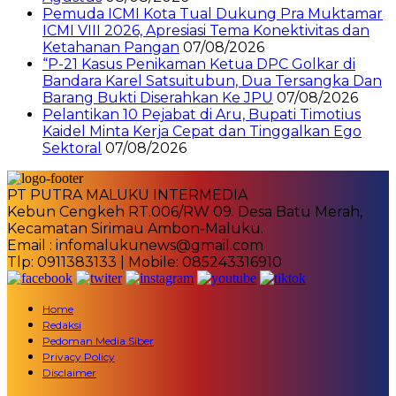
Pemuda ICMI Kota Tual Dukung Pra Muktamar
ICMI VIII 2026, Apresiasi Tema Konektivitas dan
Ketahanan Pangan
07/08/2026
“P-21 Kasus Penikaman Ketua DPC Golkar di
Bandara Karel Satsuitubun, Dua Tersangka Dan
Barang Bukti Diserahkan Ke JPU
07/08/2026
Pelantikan 10 Pejabat di Aru, Bupati Timotius
Kaidel Minta Kerja Cepat dan Tinggalkan Ego
Sektoral
07/08/2026
PT PUTRA MALUKU INTERMEDIA
Kebun Cengkeh RT.006/RW 09. Desa Batu Merah,
Kecamatan Sirimau Ambon-Maluku.
Email : infomalukunews@gmail.com
Tlp: 0911383133 | Mobile: 085243316910
Home
Redaksi
Pedoman Media Siber
Privacy Policy
Disclaimer