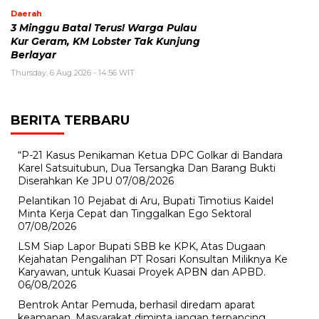
Daerah
3 Minggu Batal Terus! Warga Pulau
Kur Geram, KM Lobster Tak Kunjung
Berlayar
Thursday, 6 Aug 2026 - 14:56 WIT
BERITA TERBARU
“P-21 Kasus Penikaman Ketua DPC Golkar di Bandara
Karel Satsuitubun, Dua Tersangka Dan Barang Bukti
Diserahkan Ke JPU
07/08/2026
Pelantikan 10 Pejabat di Aru, Bupati Timotius Kaidel
Minta Kerja Cepat dan Tinggalkan Ego Sektoral
07/08/2026
LSM Siap Lapor Bupati SBB ke KPK, Atas Dugaan
Kejahatan Pengalihan PT Rosari Konsultan Miliknya Ke
Karyawan, untuk Kuasai Proyek APBN dan APBD.
06/08/2026
Bentrok Antar Pemuda, berhasil diredam aparat
keamanan, Masyarakat diminta jangan terpancing.