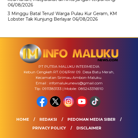
06/08/2026
3 Minggu Batal Terus! Warga Pulau Kur Geram, KM
Lobster Tak Kunjung Berlayar
06/08/2026
PT PUTRA MALUKU INTERMEDIA
Kebun Cengkeh RT.006/RW 09. Desa Batu Merah,
Kecamatan Sirimau Ambon-Maluku.
Email : infomalukunews@gmail.com
Tlp: 0911383133 | Mobile: 085243316910
HOME
REDAKSI
PEDOMAN MEDIA SIBER
PRIVACY POLICY
DISCLAIMER