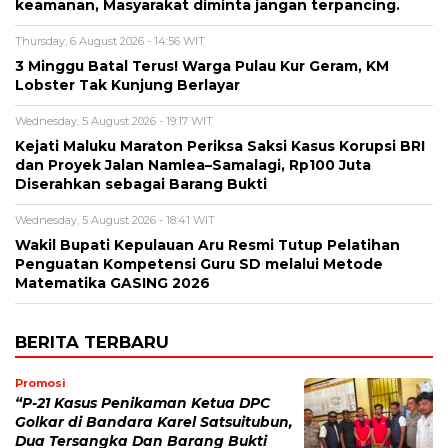
keamanan, Masyarakat diminta jangan terpancing.
Thursday, 6 August 2026 - 14:56 WIT
3 Minggu Batal Terus! Warga Pulau Kur Geram, KM
Lobster Tak Kunjung Berlayar
Wednesday, 5 August 2026 - 19:17 WIT
Kejati Maluku Maraton Periksa Saksi Kasus Korupsi BRI
dan Proyek Jalan Namlea–Samalagi, Rp100 Juta
Diserahkan sebagai Barang Bukti
Wednesday, 5 August 2026 - 18:41 WIT
Wakil Bupati Kepulauan Aru Resmi Tutup Pelatihan
Penguatan Kompetensi Guru SD melalui Metode
Matematika GASING 2026
BERITA TERBARU
Promosi
“P-21 Kasus Penikaman Ketua DPC
Golkar di Bandara Karel Satsuitubun,
Dua Tersangka Dan Barang Bukti