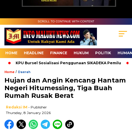
SCROLL TO CONTINUE WITH CONTENT
HOME
HEADLINE
FINANCE
HUKUM
POLITIK
HUMAN
KPU Bursel Sosialisasi Penggunaan SIKADEKA Pemilu
B
/
Home
Daerah
Hujan dan Angin Kencang Hantam
Negeri Hitumessing, Tiga Buah
Rumah Rusak Berat
Redaksi IM
- Publisher
Thursday, 8 January 2026