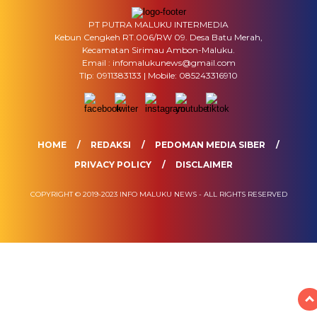
PT PUTRA MALUKU INTERMEDIA
Kebun Cengkeh RT.006/RW 09. Desa Batu Merah,
Kecamatan Sirimau Ambon-Maluku.
Email : infomalukunews@gmail.com
Tlp: 0911383133 | Mobile: 085243316910
HOME
REDAKSI
PEDOMAN MEDIA SIBER
PRIVACY POLICY
DISCLAIMER
COPYRIGHT © 2019-2023 INFO MALUKU NEWS - ALL RIGHTS RESERVED