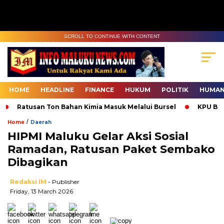
SCROLL TO CONTINUE WITH CONTENT
HOME
HEADLINE
FINANCE
HUKUM
POLITIK
HUMAN
Ratusan Ton Bahan Kimia Masuk Melalui Bursel
KPU Bur
/
Home
Daerah
HIPMI Maluku Gelar Aksi Sosial
Ramadan, Ratusan Paket Sembako
Dibagikan
Redaksi IM
- Publisher
Friday, 13 March 2026