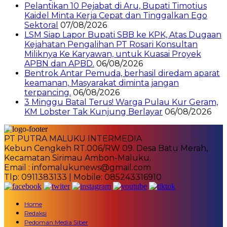
Pelantikan 10 Pejabat di Aru, Bupati Timotius
Kaidel Minta Kerja Cepat dan Tinggalkan Ego
Sektoral
07/08/2026
LSM Siap Lapor Bupati SBB ke KPK, Atas Dugaan
Kejahatan Pengalihan PT Rosari Konsultan
Miliknya Ke Karyawan, untuk Kuasai Proyek
APBN dan APBD.
06/08/2026
Bentrok Antar Pemuda, berhasil diredam aparat
keamanan, Masyarakat diminta jangan
terpancing.
06/08/2026
3 Minggu Batal Terus! Warga Pulau Kur Geram,
KM Lobster Tak Kunjung Berlayar
06/08/2026
PT PUTRA MALUKU INTERMEDIA
Kebun Cengkeh RT.006/RW 09. Desa Batu Merah,
Kecamatan Sirimau Ambon-Maluku.
Email : infomalukunews@gmail.com
Tlp: 0911383133 | Mobile: 085243316910
Home
Redaksi
Pedoman Media Siber