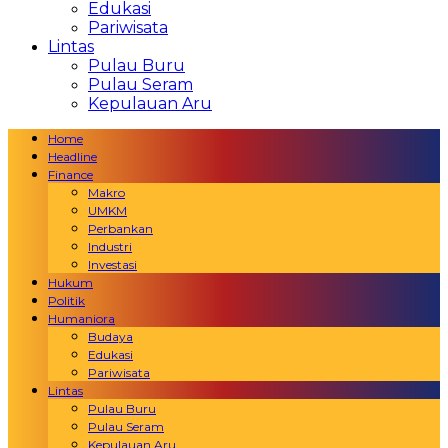
Edukasi
Pariwisata
Lintas
Pulau Buru
Pulau Seram
Kepulauan Aru
Home
Headline
Finance
Makro
UMKM
Perbankan
Industri
Investasi
Hukum
Politik
Humaniora
Budaya
Edukasi
Pariwisata
Lintas
Pulau Buru
Pulau Seram
Kepulauan Aru