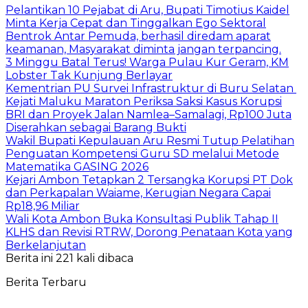
Pelantikan 10 Pejabat di Aru, Bupati Timotius Kaidel
Minta Kerja Cepat dan Tinggalkan Ego Sektoral
Bentrok Antar Pemuda, berhasil diredam aparat
keamanan, Masyarakat diminta jangan terpancing.
3 Minggu Batal Terus! Warga Pulau Kur Geram, KM
Lobster Tak Kunjung Berlayar
Kementrian PU Survei Infrastruktur di Buru Selatan
Kejati Maluku Maraton Periksa Saksi Kasus Korupsi
BRI dan Proyek Jalan Namlea–Samalagi, Rp100 Juta
Diserahkan sebagai Barang Bukti
Wakil Bupati Kepulauan Aru Resmi Tutup Pelatihan
Penguatan Kompetensi Guru SD melalui Metode
Matematika GASING 2026
Kejari Ambon Tetapkan 2 Tersangka Korupsi PT Dok
dan Perkapalan Waiame, Kerugian Negara Capai
Rp18,96 Miliar
Wali Kota Ambon Buka Konsultasi Publik Tahap II
KLHS dan Revisi RTRW, Dorong Penataan Kota yang
Berkelanjutan
Berita ini 221 kali dibaca
Berita Terbaru