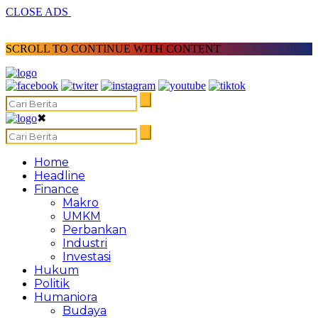
CLOSE ADS
SCROLL TO CONTINUE WITH CONTENT
✖
Home
Headline
Finance
Makro
UMKM
Perbankan
Industri
Investasi
Hukum
Politik
Humaniora
Budaya