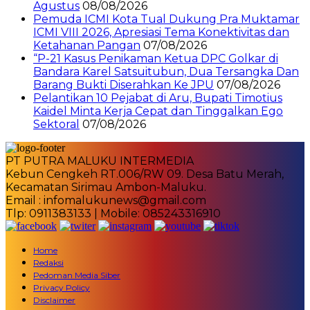
Agustus
08/08/2026
Pemuda ICMI Kota Tual Dukung Pra Muktamar
ICMI VIII 2026, Apresiasi Tema Konektivitas dan
Ketahanan Pangan
07/08/2026
“P-21 Kasus Penikaman Ketua DPC Golkar di
Bandara Karel Satsuitubun, Dua Tersangka Dan
Barang Bukti Diserahkan Ke JPU
07/08/2026
Pelantikan 10 Pejabat di Aru, Bupati Timotius
Kaidel Minta Kerja Cepat dan Tinggalkan Ego
Sektoral
07/08/2026
PT PUTRA MALUKU INTERMEDIA
Kebun Cengkeh RT.006/RW 09. Desa Batu Merah,
Kecamatan Sirimau Ambon-Maluku.
Email : infomalukunews@gmail.com
Tlp: 0911383133 | Mobile: 085243316910
Home
Redaksi
Pedoman Media Siber
Privacy Policy
Disclaimer