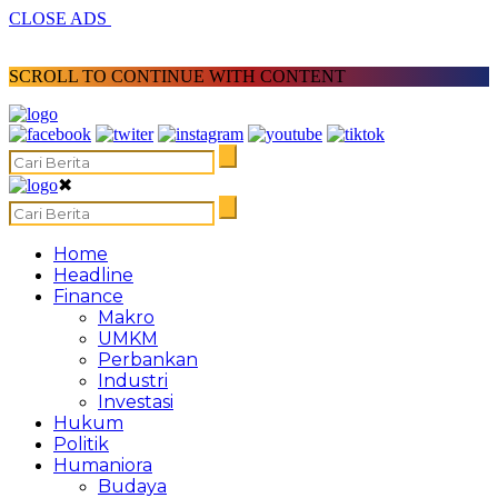
CLOSE ADS
SCROLL TO CONTINUE WITH CONTENT
✖
Home
Headline
Finance
Makro
UMKM
Perbankan
Industri
Investasi
Hukum
Politik
Humaniora
Budaya