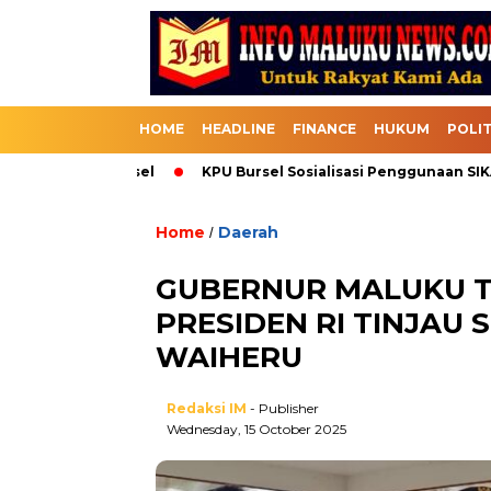
HOME
HEADLINE
FINANCE
HUKUM
POLIT
elalui Bursel
KPU Bursel Sosialisasi Penggunaan SIKADEKA
Home
Daerah
/
GUBERNUR MALUKU T
PRESIDEN RI TINJAU
WAIHERU
Redaksi IM
- Publisher
Wednesday, 15 October 2025