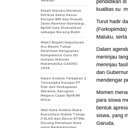
Selatan
pendidikan d
kualitas su m
Kejati Maluku Maraton
Periksa Saksi Kasus
Korupsi BRI dan Proyek
Turut hadir 
Jalan Namlea–Samalagi,
Rp100 Juta Diserahkan
(Forkopimda) 
sebagai Barang Bukti
Maluku, serta
Wakil Bupati Kepulauan
Aru Resmi Tutup
Dalam agenda
Pelatihan Penguatan
Kompetensi Guru SD
meninjau lang
melalui Metode
Matematika GASING
meninjau fasi
2026
dan Gubernur 
Kejari Ambon Tetapkan 2
mendengar pe
Tersangka Korupsi PT
Dok dan Perkapalan
Waiame, Kerugian
Momen menari
Negara Capai Rp18,96
para siswa me
Miliar
bentuk apres
Wali Kota Ambon Buka
Konsultasi Publik Tahap
siswa, yang 
II KLHS dan Revisi RTRW,
Garuda.
Dorong Penataan Kota
yang Berkelanjutan