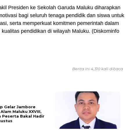
kil Presiden ke Sekolah Garuda Maluku diharapkan
tivasi bagi seluruh tenaga pendidik dan siswa untuk
stasi, serta memperkuat komitmen pemerintah dalam
kualitas pendidikan di wilayah Maluku. (Diskominfo
Berita ini 4,310 kali dibaca
ap Gelar Jambore
 Alam Maluku XXVIII,
 Peserta Bakal Hadir
gustus