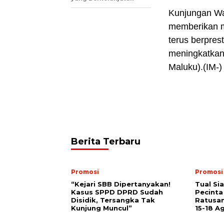
Kunjungan Wa
memberikan mo
terus berpre
meningkatkan 
Maluku).(IM-)
Berita Terbaru
Promosi
Promosi
“Kejari SBB Dipertanyakan!
Tual Si
Kasus SPPD DPRD Sudah
Pecinta
Disidik, Tersangka Tak
Ratusan
Kunjung Muncul”
15-18 A