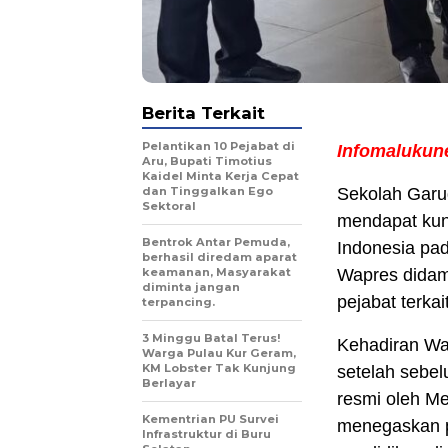
Berita Terkait
Pelantikan 10 Pejabat di
Infomalukun
Aru, Bupati Timotius
Kaidel Minta Kerja Cepat
dan Tinggalkan Ego
Sekolah Garu
Sektoral
mendapat kunj
Bentrok Antar Pemuda,
Indonesia pad
berhasil diredam aparat
keamanan, Masyarakat
Wapres didam
diminta jangan
pejabat terkait
terpancing.
3 Minggu Batal Terus!
Kehadiran Wak
Warga Pulau Kur Geram,
KM Lobster Tak Kunjung
setelah sebe
Berlayar
resmi oleh Me
Kementrian PU Survei
menegaskan p
Infrastruktur di Buru