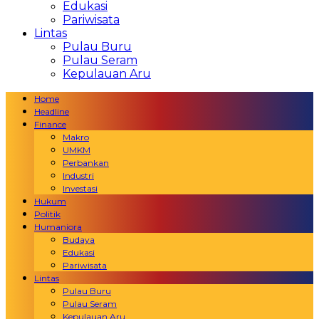
Edukasi
Pariwisata
Lintas
Pulau Buru
Pulau Seram
Kepulauan Aru
Home
Headline
Finance
Makro
UMKM
Perbankan
Industri
Investasi
Hukum
Politik
Humaniora
Budaya
Edukasi
Pariwisata
Lintas
Pulau Buru
Pulau Seram
Kepulauan Aru