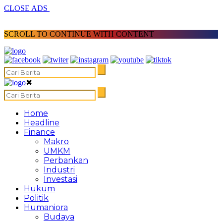
CLOSE ADS
SCROLL TO CONTINUE WITH CONTENT
✖
Home
Headline
Finance
Makro
UMKM
Perbankan
Industri
Investasi
Hukum
Politik
Humaniora
Budaya