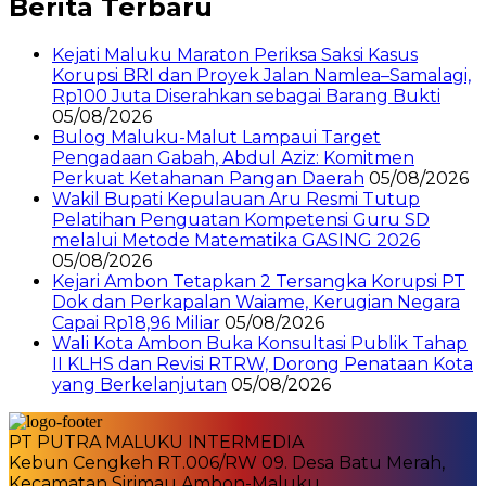
Berita Terbaru
Kejati Maluku Maraton Periksa Saksi Kasus
Korupsi BRI dan Proyek Jalan Namlea–Samalagi,
Rp100 Juta Diserahkan sebagai Barang Bukti
05/08/2026
Bulog Maluku-Malut Lampaui Target
Pengadaan Gabah, Abdul Aziz: Komitmen
Perkuat Ketahanan Pangan Daerah
05/08/2026
Wakil Bupati Kepulauan Aru Resmi Tutup
Pelatihan Penguatan Kompetensi Guru SD
melalui Metode Matematika GASING 2026
05/08/2026
Kejari Ambon Tetapkan 2 Tersangka Korupsi PT
Dok dan Perkapalan Waiame, Kerugian Negara
Capai Rp18,96 Miliar
05/08/2026
Wali Kota Ambon Buka Konsultasi Publik Tahap
II KLHS dan Revisi RTRW, Dorong Penataan Kota
yang Berkelanjutan
05/08/2026
PT PUTRA MALUKU INTERMEDIA
Kebun Cengkeh RT.006/RW 09. Desa Batu Merah,
Kecamatan Sirimau Ambon-Maluku.