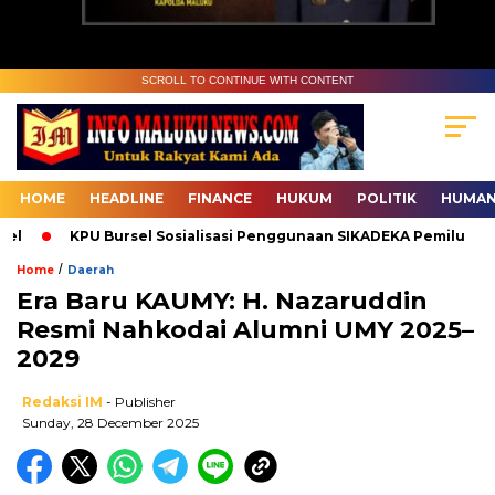
SCROLL TO CONTINUE WITH CONTENT
HOME
HEADLINE
FINANCE
HUKUM
POLITIK
HUMAN
KPU Bursel Sosialisasi Penggunaan SIKADEKA Pemilu
Ba
/
Home
Daerah
Era Baru KAUMY: H. Nazaruddin
Resmi Nahkodai Alumni UMY 2025–
2029
Redaksi IM
- Publisher
Sunday, 28 December 2025