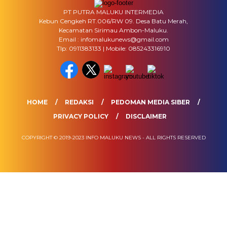
PT PUTRA MALUKU INTERMEDIA
Kebun Cengkeh RT.006/RW 09. Desa Batu Merah,
Kecamatan Sirimau Ambon-Maluku.
Email : infomalukunews@gmail.com
Tlp: 0911383133 | Mobile: 085243316910
HOME
REDAKSI
PEDOMAN MEDIA SIBER
PRIVACY POLICY
DISCLAIMER
COPYRIGHT © 2019-2023 INFO MALUKU NEWS - ALL RIGHTS RESERVED