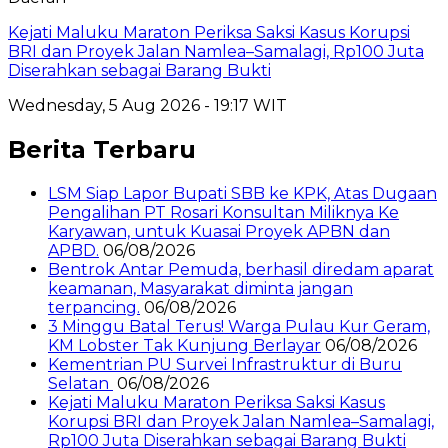
Kejati Maluku Maraton Periksa Saksi Kasus Korupsi
BRI dan Proyek Jalan Namlea–Samalagi, Rp100 Juta
Diserahkan sebagai Barang Bukti
Wednesday, 5 Aug 2026 - 19:17 WIT
Berita Terbaru
LSM Siap Lapor Bupati SBB ke KPK, Atas Dugaan
Pengalihan PT Rosari Konsultan Miliknya Ke
Karyawan, untuk Kuasai Proyek APBN dan
APBD.
06/08/2026
Bentrok Antar Pemuda, berhasil diredam aparat
keamanan, Masyarakat diminta jangan
terpancing.
06/08/2026
3 Minggu Batal Terus! Warga Pulau Kur Geram,
KM Lobster Tak Kunjung Berlayar
06/08/2026
Kementrian PU Survei Infrastruktur di Buru
Selatan
06/08/2026
Kejati Maluku Maraton Periksa Saksi Kasus
Korupsi BRI dan Proyek Jalan Namlea–Samalagi,
Rp100 Juta Diserahkan sebagai Barang Bukti