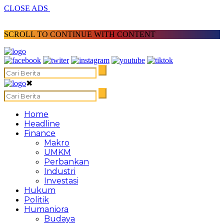
CLOSE ADS
SCROLL TO CONTINUE WITH CONTENT
✖
Home
Headline
Finance
Makro
UMKM
Perbankan
Industri
Investasi
Hukum
Politik
Humaniora
Budaya