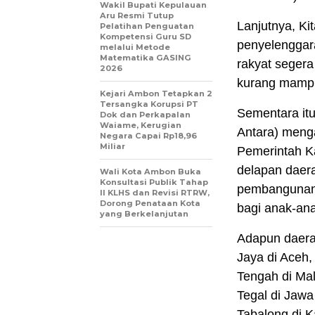
Wakil Bupati Kepulauan
Aru Resmi Tutup
Lanjutnya, Ki
Pelatihan Penguatan
Kompetensi Guru SD
penyelenggara
melalui Metode
Matematika GASING
rakyat seger
2026
kurang mampu
Kejari Ambon Tetapkan 2
Tersangka Korupsi PT
Sementara itu 
Dok dan Perkapalan
Waiame, Kerugian
Antara) meng
Negara Capai Rp18,96
Miliar
Pemerintah K
delapan daer
Wali Kota Ambon Buka
Konsultasi Publik Tahap
pembangunan 
II KLHS dan Revisi RTRW,
Dorong Penataan Kota
bagi anak-an
yang Berkelanjutan
Adapun daera
Jaya di Aceh
Tengah di Ma
Tegal di Jawa
Tabalong di K