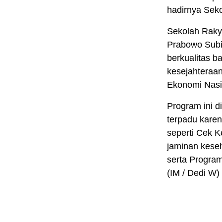
hadirnya Seko
Sekolah Rakya
Prabowo Subi
berkualitas b
kesejahteraan
Ekonomi Nasi
Program ini 
terpadu kare
seperti Cek K
jaminan kese
serta Progra
(IM / Dedi W)