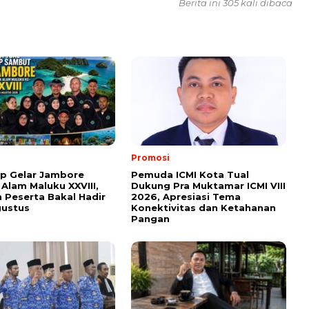
Berita ini 305 kali dibaca
Promosi
ap Gelar Jambore
Pemuda ICMI Kota Tual
 Alam Maluku XXVIII,
Dukung Pra Muktamar ICMI VIII
 Peserta Bakal Hadir
2026, Apresiasi Tema
gustus
Konektivitas dan Ketahanan
Pangan