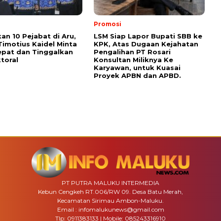
Promosi
kan 10 Pejabat di Aru,
LSM Siap Lapor Bupati SBB ke
Timotius Kaidel Minta
KPK, Atas Dugaan Kejahatan
epat dan Tinggalkan
Pengalihan PT Rosari
toral
Konsultan Miliknya Ke
Karyawan, untuk Kuasai
Proyek APBN dan APBD.
PT PUTRA MALUKU INTERMEDIA
Kebun Cengkeh RT.006/RW 09. Desa Batu Merah,
Kecamatan Sirimau Ambon-Maluku.
Email : infomalukunews@gmail.com
Tlp: 0911383133 | Mobile: 085243316910