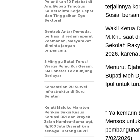
Pelantikan 10 Pejabat di
terjalinnya 
Aru, Bupati Timotius
Kaidel Minta Kerja Cepat
Sosial bersam
dan Tinggalkan Ego
Sektoral
Wakil Ketua 
Bentrok Antar Pemuda,
M.Kn., saat 
berhasil diredam aparat
keamanan, Masyarakat
Sekolah Raky
diminta jangan
terpancing.
2026, karena
3 Minggu Batal Terus!
Warga Pulau Kur Geram,
Menurut Djab
KM Lobster Tak Kunjung
Bupati Moh D
Berlayar
Ipul untuk tu
Kementrian PU Survei
Infrastruktur di Buru
Selatan
Kejati Maluku Maraton
” Ya kemarin 
Periksa Saksi Kasus
Korupsi BRI dan Proyek
Mensos untuk
Jalan Namlea–Samalagi,
Rp100 Juta Diserahkan
pembangunan 
sebagai Barang Bukti
7/02/2026)