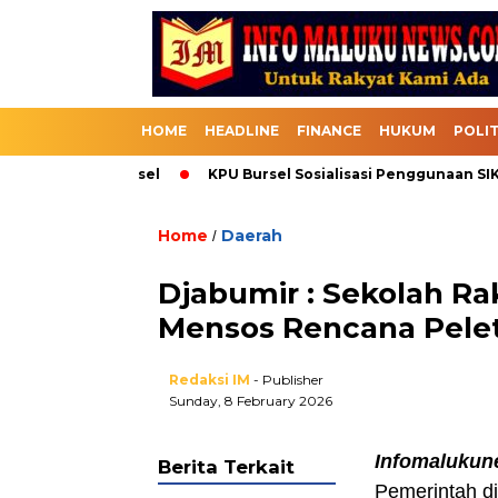
HOME
HEADLINE
FINANCE
HUKUM
POLIT
Melalui Bursel
KPU Bursel Sosialisasi Penggunaan SIKADEK
Home
Daerah
/
Djabumir : Sekolah Ra
Mensos Rencana Pele
Redaksi IM
- Publisher
Sunday, 8 February 2026
Infomalukun
Berita Terkait
Pemerintah d