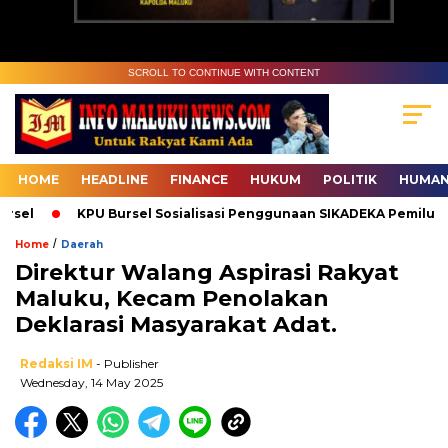
SCROLL TO CONTINUE WITH CONTENT
HOME
HEADLINE
FINANCE
HUKUM
POLITIK
HUMAN
l
KPU Bursel Sosialisasi Penggunaan SIKADEKA Pemilu
/
Home
Daerah
Direktur Walang Aspirasi Rakyat
Maluku, Kecam Penolakan
Deklarasi Masyarakat Adat.
Redaksi IM
- Publisher
Wednesday, 14 May 2025