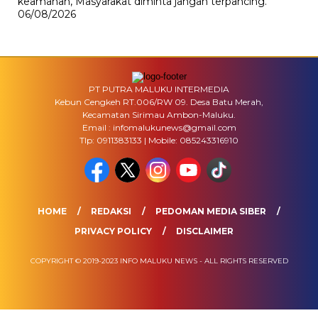
keamanan, Masyarakat diminta jangan terpancing.
06/08/2026
PT PUTRA MALUKU INTERMEDIA
Kebun Cengkeh RT.006/RW 09. Desa Batu Merah,
Kecamatan Sirimau Ambon-Maluku.
Email : infomalukunews@gmail.com
Tlp: 0911383133 | Mobile: 085243316910
HOME
REDAKSI
PEDOMAN MEDIA SIBER
PRIVACY POLICY
DISCLAIMER
COPYRIGHT © 2019-2023 INFO MALUKU NEWS - ALL RIGHTS RESERVED