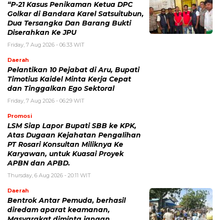
“P-21 Kasus Penikaman Ketua DPC
Golkar di Bandara Karel Satsuitubun,
Dua Tersangka Dan Barang Bukti
Diserahkan Ke JPU
Friday, 7 Aug 2026 - 06:33 WIT
Daerah
Pelantikan 10 Pejabat di Aru, Bupati
Timotius Kaidel Minta Kerja Cepat
dan Tinggalkan Ego Sektoral
Friday, 7 Aug 2026 - 06:29 WIT
Promosi
LSM Siap Lapor Bupati SBB ke KPK,
Atas Dugaan Kejahatan Pengalihan
PT Rosari Konsultan Miliknya Ke
Karyawan, untuk Kuasai Proyek
APBN dan APBD.
Thursday, 6 Aug 2026 - 20:11 WIT
Daerah
Bentrok Antar Pemuda, berhasil
diredam aparat keamanan,
Masyarakat diminta jangan