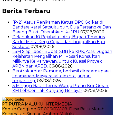
Berita Terbaru
“P-21 Kasus Penikaman Ketua DPC Golkar di
Bandara Karel Satsuitubun, Dua Tersangka Dan
Barang Bukti Diserahkan Ke JPU
07/08/2026
Pelantikan 10 Pejabat di Aru, Bupati Timotius
Kaidel Minta Kerja Cepat dan Tinggalkan Ego
Sektoral
07/08/2026
LSM Siap Lapor Bupati SBB ke KPK, Atas Dugaan
Kejahatan Pengalihan PT Rosari Konsultan
Miliknya Ke Karyawan, untuk Kuasai Proyek
APBN dan APBD.
06/08/2026
Bentrok Antar Pemuda, berhasil diredam aparat
keamanan, Masyarakat diminta jangan
terpancing.
06/08/2026
3 Minggu Batal Terus! Warga Pulau Kur Geram,
KM Lobster Tak Kunjung Berlayar
06/08/2026
PT PUTRA MALUKU INTERMEDIA
Kebun Cengkeh RT.006/RW 09. Desa Batu Merah,
Kecamatan Sirimau Ambon-Maluku.