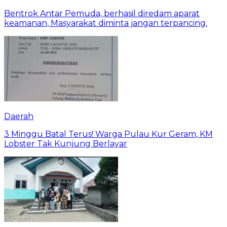
Bentrok Antar Pemuda, berhasil diredam aparat
keamanan, Masyarakat diminta jangan terpancing.
Daerah
3 Minggu Batal Terus! Warga Pulau Kur Geram, KM
Lobster Tak Kunjung Berlayar