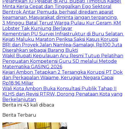
Pelantikan 10 Pejabat di Aru, Bupati Timotius Kaidel
Minta Kerja Cepat dan Tinggalkan Ego Sektoral
Bentrok Antar Pemuda, berhasil diredam aparat
keamanan, Masyarakat diminta jangan terpancing.
3 Minggu Batal Terus! Warga Pulau Kur Geram, KM
Lobster Tak Kunjung Berlayar
Kementrian PU Survei Infrastruktur di Buru Selatan
Kejati Maluku Maraton Periksa Saksi Kasus Korupsi
BRI dan Proyek Jalan Namlea–Samalagi, Rp100 Juta
Diserahkan sebagai Barang Bukti
Wakil Bupati Kepulauan Aru Resmi Tutup Pelatihan
Penguatan Kompetensi Guru SD melalui Metode
Matematika GASING 2026
Kejari Ambon Tetapkan 2 Tersangka Korupsi PT Dok
dan Perkapalan Waiame, Kerugian Negara Capai
Rp18,96 Miliar
Wali Kota Ambon Buka Konsultasi Publik Tahap II
KLHS dan Revisi RTRW, Dorong Penataan Kota yang
Berkelanjutan
Berita ini 43 kali dibaca
Berita Terbaru