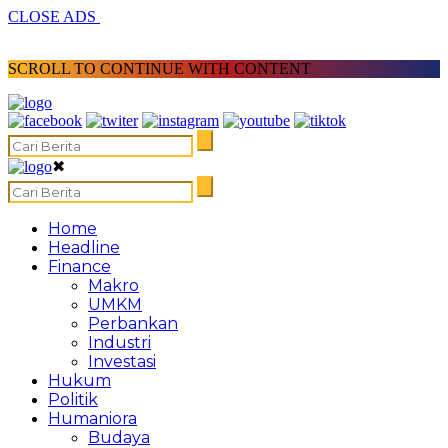
CLOSE ADS
SCROLL TO CONTINUE WITH CONTENT
✖
Home
Headline
Finance
Makro
UMKM
Perbankan
Industri
Investasi
Hukum
Politik
Humaniora
Budaya